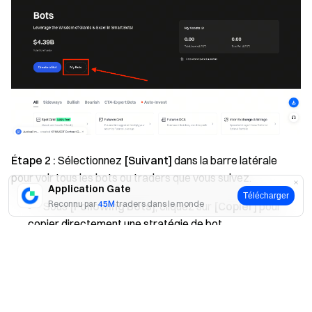
Étape 2 :
Sélectionnez
[Suivant]
dans la barre latérale
pour voir tous les bots ou traders que vous suivez.
Application Gate
Télécharger
Reconnu par
45M
traders dans le monde
Sous
[Following Bots]
, cliquez sur
[Copier]
pour
copier directement une stratégie de bot.
Oui
Non