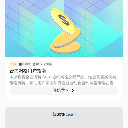
中级
6
课时
4617
个学员
合约网格用户指南
本课程将全面讲解 Gate 合约网格交易产品，结合真实案例与
策略拆解，帮助用户掌握如何通过自动化合约网格策略在震荡
行情中高效套利，适应全天候的加密市场。
开始学习