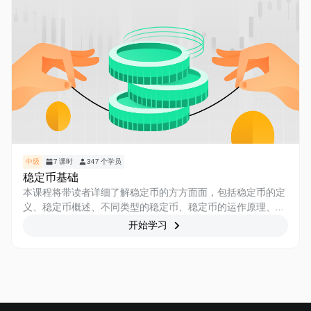
中级
7
课时
347
个学员
稳定币基础
本课程将带读者详细了解稳定币的方方面面，包括稳定币的定
义、稳定币概述、不同类型的稳定币、稳定币的运作原理、如
何安全地投资稳定币。同时，课程还将详细介绍市场上的主要
开始学习
稳定币，包括其用例和应用，监管与合规性，以及评估、投资
稳定币并进行风险管理的策略。