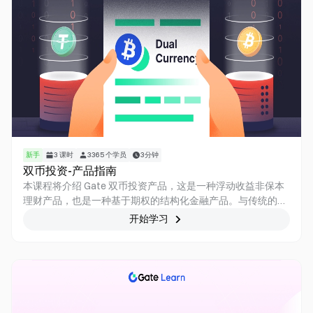
新手
3
课时
3365
个学员
3分钟
双币投资-产品指南
本课程将介绍 Gate 双币投资产品，这是一种浮动收益非保本
理财产品，也是一种基于期权的结构化金融产品。与传统的保
本型理财产品相比，双币宝具有一定的风险，但同时也提供较
开始学习
高的潜在收益。合理运用双币投资，可以真正做到“无惧市场
波动，涨跌皆有收益”。