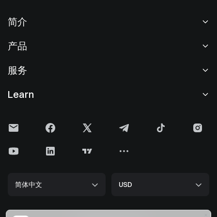
简介
关于我们
产品
职业机会
C2C
服务
新闻中心
闪兑与大宗交易
VIP 权益
F1 红牛车队官方赞助商
Learn
现货交易
机构服务
用户协议
学院
杠杆交易
建议反馈
风险警示
Gate 快讯
理财中心
公告列表
隐私政策
Gate 博客
ETF
费率标准
Cookie 政策
加密货币百科
合约
帮助中心
媒体工具包
Gate 研究院
CFD 合约
简体中文
USD
上币申请
储备金
比特币减半
股票
智能合约安全
牌照
以太坊 (ETH) 升级
Alpha