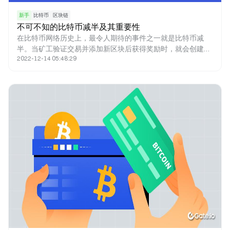
新手
比特币
区块链
不可不知的比特币减半及其重要性
在比特币网络历史上，最令人期待的事件之一就是比特币减
半。当矿工验证交易并添加新区块后获得奖励时，就会创建新
2022-12-14 05:48:29
的比特币。新铸造的比特币就是奖励的来源。比特币减半减少
了矿工的奖励，因此新比特币进入流通的速度也减半。人们认
为减半事件对网络以及比特币的价格产生了重大影响。 法币何
时发行取决于政府的决定，而比特币则不同，其发行上限为
21,000,000枚。减半是一种调节比特币产量的方法，同时有助
于抑制通货膨胀，因为减半让比特币的铸造无法超过发行量上
限。本文将深入研究比特币减半及其重要性。