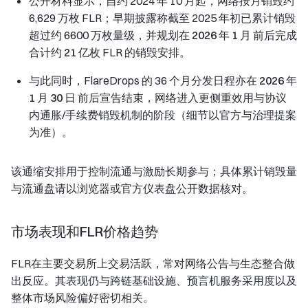
公开材料显示，自约 2024 年 10 月起，网络按月销毁约
6,629 万枚 FLR；早期披露称截至 2025 年初已累计销毁
超过约 6600 万枚量级，并规划在
2026 年 1 月
前后完成
合计约
21 亿枚
FLR 的销毁安排。
与此同时，FlareDrops 的 36 个月分发日程亦在
2026 年
1 月 30 日
前后宣告结束，网络进入更侧重效用与协议
内通胀/手续费销毁机制的阶段（细节以官方与治理提案
为准）。
该通缩安排用于控制流通与激励长期参与；具体累计销毁量
与流通盘请以浏览器或官方仪表盘公开数据核对。
市场表现和FLR价格趋势
FLR在主要交易所上交易活跃，常对网络公告与生态整合做
出反应。其表现仍与跨链基础设施、预言机服务采用度以及
整体市场风险偏好密切相关。