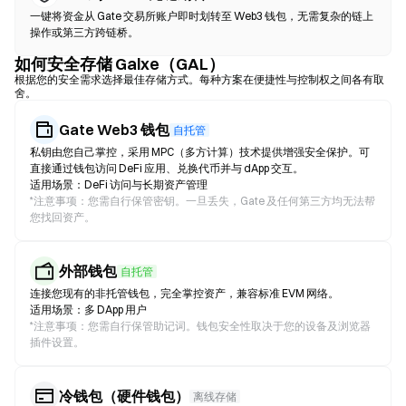
一键将资金从 Gate 交易所账户即时划转至 Web3 钱包，无需复杂的链上
操作或第三方跨链桥。
如何安全存储 Galxe（GAL）
根据您的安全需求选择最佳存储方式。每种方案在便捷性与控制权之间各有取
舍。
Gate Web3 钱包
自托管
私钥由您自己掌控，采用 MPC（多方计算）技术提供增强安全保护。可
直接通过钱包访问 DeFi 应用、兑换代币并与 dApp 交互。
适用场景：DeFi 访问与长期资产管理
*
注意事项：您需自行保管密钥。一旦丢失，Gate 及任何第三方均无法帮
您找回资产。
外部钱包
自托管
连接您现有的非托管钱包，完全掌控资产，兼容标准 EVM 网络。
适用场景：多 DApp 用户
*
注意事项：您需自行保管助记词。钱包安全性取决于您的设备及浏览器
插件设置。
冷钱包（硬件钱包）
离线存储