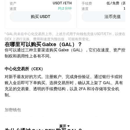
USDT / ETH
低 / 免费（因
资产
手续费
约 2 分钟
1–
速度
速度
购买 USDT
法币充值
* GAL 尚未在中心化交易所上市。上述方式用于向钱包充值 USDT/ETH，以便在
DEX 上进行兑换。费用和速度为预估值，可能有所变化。
在哪里可以购买 Galxe（GAL）？
你可以通过三种主要渠道购买 Galxe（GAL），它们在速度、资产控
制权和易用性上各有不同。
中心化交易所（CEX）
对新手最友好的方式。注册账户、完成身份验证、通过银行卡或转
账入金后即可下单购买。选择交易所时，确认其上架了 GAL、具有
充足的交易量、透明的手续费结构，以及 2FA 和冷存储等安全机
制。
加密钱包
适合重视自主保管的用户。非托管钱包允许你自持私钥，并在钱包
内直接兑换代币。部分钱包还支持法币入金，无需先经过交易所即