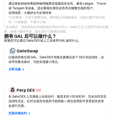
通过将私钥保持离线和物理隔离实现最高安全性。兼容 Ledger、Trezor
或 Tangem 等设备。适合重视长期安全性而非频繁交易的用户。
适用场景：大额持仓与长期持有
*
注意事项：不便于频繁交易。请将助记词离线备份，切勿以数字形式保
存（不要截图、不要存云端）。
* 安全建议：切勿将助记词或私钥分享给任何人—Gate 工作人员绝不会向您索
要。转移大额资产前，请先进行小额测试转账。
拥有 GAL 后可以做什么？
探索您可以通过 Gate DEX 链上工具使用 GAL 做些什么。
GateSwap
以最优价格交易 GAL。Gate DEX 智能兑换聚合多个 DEX 的流动性，自
动寻找最佳路径，为您实现最小滑点。
立即兑换 →
Perp DEX
Hot
在 Gate DEX 上交易链上永续合约，最高支持 100 倍杠杆，完全自托管且
流动性充足。杠杆交易存在较高亏损风险—请仅使用您可承受损失的资
金进行交易。
交易永续合约 →