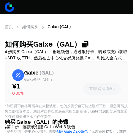
首页
如何购买
Galxe (GAL)
如何购买Galxe（GAL）
4 步购买 Galxe（GAL）—创建钱包，通过银行卡、转账或充币获取
USDT 或 ETH，然后在去中心化交易所兑换 GAL。对比入金方式，
确认前留意 Gas 费和滑点，并了解如何安全存储你的 GAL。费用和
可用性因网络和服务商而异。
Galxe
(
GAL
)
Galxe价格（24h）
¥1
立即购买 GAL
0.00%
*
加密货币价格可能存在大幅波动。您的投资价值可能上涨或下跌，且您可能损
失全部投资本金。您须对自身投资决策承担全部责任，Gate 对您因交易而遭受
的任何损失概不承担任何责任。
购买 Galxe（GAL）的步骤
第 1 步 - 连接或创建 Gate Web3 钱包
安全地访问去中心化网络。即刻
创建 Gate DEX 钱包
（无需额外 KYC），或连