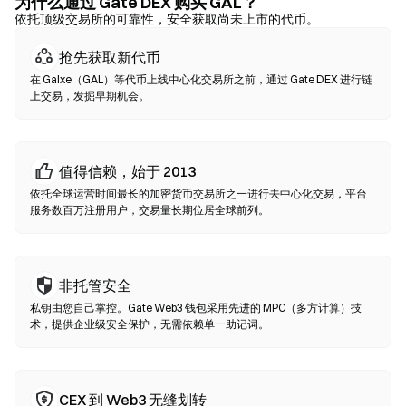
可使用信用卡购买 GAL。务必备份助记词，并在确认任何交易前核
为什么通过 Gate DEX 购买 GAL？
实合约地址。
依托顶级交易所的可靠性，安全获取尚未上市的代币。
抢先获取新代币
去中心化交易所（DEX）
在 Galxe（GAL）等代币上线中心化交易所之前，通过 Gate DEX 进行链
无需中间方的点对点交易。DEX 通过智能合约在链上执行兑换，无
上交易，发掘早期机会。
需注册或身份验证。连接兼容钱包，选择代币对，设置滑点容差后
确认兑换即可。请注意交易需支付 Gas 费，且因流动性差异，价格
可能与中心化市场有所不同。大部分 DEX 活动发生在以太坊、BNB
Chain、Polygon 等 EVM 兼容链上。
值得信赖，始于 2013
依托全球运营时间最长的加密货币交易所之一进行去中心化交易，平台
服务数百万注册用户，交易量长期位居全球前列。
非托管安全
私钥由您自己掌控。Gate Web3 钱包采用先进的 MPC（多方计算）技
术，提供企业级安全保护，无需依赖单一助记词。
CEX 到 Web3 无缝划转