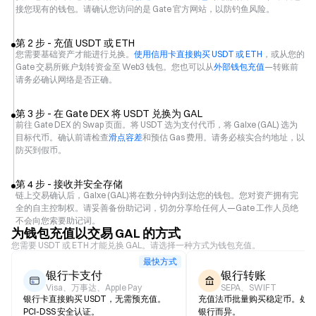
接您现有的钱包。请确认您访问的是 Gate 官方网站，以防钓鱼风险。
第 2 步 - 充值 USDT 或 ETH
您需要基础资产才能进行兑换。
使用信用卡直接购买 USDT 或 ETH
，或从您的
Gate 交易所账户划转资金至 Web3 钱包。您也可以从
外部钱包充值
—转账前
请务必确认网络是否正确。
第 3 步 - 在 Gate DEX 将 USDT 兑换为 GAL
前往 Gate DEX 的 Swap 页面。将 USDT 选为支付代币，将 Galxe (GAL) 选为
目标代币。确认前请检查
滑点容差
和预估 Gas 费用。请务必核实合约地址，以
防买到假币。
第 4 步 - 接收并安全存储
链上交易确认后，Galxe (GAL)将在数分钟内到达您的钱包。您对资产拥有完
全的自主控制权。请妥善备份助记词，切勿分享给任何人—Gate 工作人员绝
不会向您索要助记词。
为钱包充值以交易 GAL 的方式
您需要 USDT 或 ETH 才能兑换 GAL。请选择一种方式为钱包充值。
最快方式
银行卡支付
银行转账
Visa、万事达、Apple Pay
SEPA、SWIFT
银行卡直接购买 USDT，无需预充值。
充值法币批量购买稳定币。处
PCI-DSS 安全认证。
银行而异。