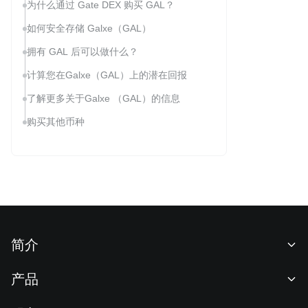
为什么通过 Gate DEX 购买 GAL？
如何安全存储 Galxe（GAL）
拥有 GAL 后可以做什么？
计算您在Galxe（GAL）上的潜在回报
了解更多关于Galxe （GAL）的信息
购买其他币种
简介
关于我们
产品
职业机会
C2C