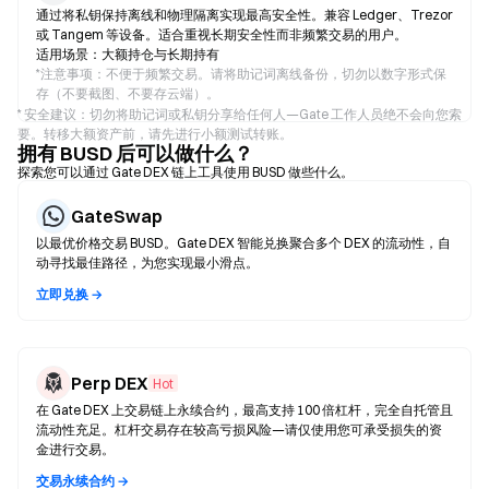
通过将私钥保持离线和物理隔离实现最高安全性。兼容 Ledger、Trezor
或 Tangem 等设备。适合重视长期安全性而非频繁交易的用户。
适用场景：大额持仓与长期持有
*
注意事项：不便于频繁交易。请将助记词离线备份，切勿以数字形式保
存（不要截图、不要存云端）。
* 安全建议：切勿将助记词或私钥分享给任何人—Gate 工作人员绝不会向您索
要。转移大额资产前，请先进行小额测试转账。
拥有 BUSD 后可以做什么？
探索您可以通过 Gate DEX 链上工具使用 BUSD 做些什么。
GateSwap
以最优价格交易 BUSD。Gate DEX 智能兑换聚合多个 DEX 的流动性，自
动寻找最佳路径，为您实现最小滑点。
立即兑换 →
Perp DEX
Hot
在 Gate DEX 上交易链上永续合约，最高支持 100 倍杠杆，完全自托管且
流动性充足。杠杆交易存在较高亏损风险—请仅使用您可承受损失的资
金进行交易。
交易永续合约 →