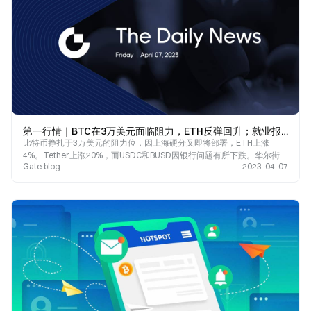
第一行情｜BTC在3万美元面临阻力，ETH反弹回升；就业报告发布前，华尔街谨慎行事；大型科技股领涨
比特币挣扎于3万美元的阻力位，因上海硬分叉即将部署，ETH上涨
4%。Tether上涨20%，而USDC和BUSD因银行问题有所下跌。华尔街在
Gate.blog
2023-04-07
就业报告发布前持谨慎态度，预计3月份就业岗位增加23万个。货币市场
基金创下5.25万亿美元的历史新高。