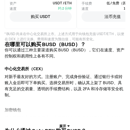
USDT / ETH
低 / 免费（因
资产
手续费
约 2 分钟
1–
速度
速度
购买 USDT
法币充值
* BUSD 尚未在中心化交易所上市。上述方式用于向钱包充值 USDT/ETH，以便
在 DEX 上进行兑换。费用和速度为预估值，可能有所变化。
在哪里可以购买 BUSD（BUSD）？
你可以通过三种主要渠道购买 BUSD（BUSD），它们在速度、资产
控制权和易用性上各有不同。
中心化交易所（CEX）
对新手最友好的方式。注册账户、完成身份验证、通过银行卡或转
账入金后即可下单购买。选择交易所时，确认其上架了 BUSD、具
有充足的交易量、透明的手续费结构，以及 2FA 和冷存储等安全机
制。
加密钱包
适合重视自主保管的用户。非托管钱包允许你自持私钥，并在钱包
内直接兑换代币。部分钱包还支持法币入金，无需先经过交易所即