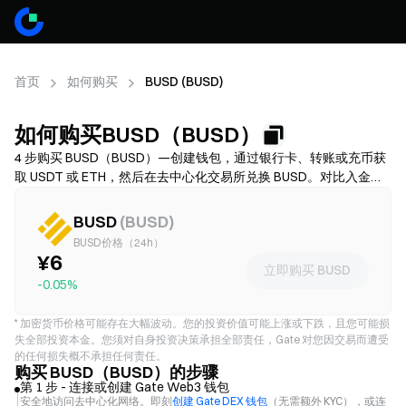
首页
如何购买
BUSD (BUSD)
如何购买BUSD（BUSD）
4 步购买 BUSD（BUSD）—创建钱包，通过银行卡、转账或充币获
取 USDT 或 ETH，然后在去中心化交易所兑换 BUSD。对比入金方
式，确认前留意 Gas 费和滑点，并了解如何安全存储你的 BUSD。
费用和可用性因网络和服务商而异。
BUSD
(
BUSD
)
BUSD价格（24h）
¥6
立即购买 BUSD
-0.05%
*
加密货币价格可能存在大幅波动。您的投资价值可能上涨或下跌，且您可能损
失全部投资本金。您须对自身投资决策承担全部责任，Gate 对您因交易而遭受
的任何损失概不承担任何责任。
购买 BUSD（BUSD）的步骤
第 1 步 - 连接或创建 Gate Web3 钱包
安全地访问去中心化网络。即刻
创建 Gate DEX 钱包
（无需额外 KYC），或连