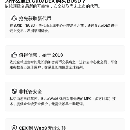
可使用信用卡购买 BUSD。务必备份助记词，并在确认任何交易前
为什么通过 Gate DEX 购买 BUSD？
核实合约地址。
依托顶级交易所的可靠性，安全获取尚未上市的代币。
抢先获取新代币
去中心化交易所（DEX）
在 BUSD（BUSD）等代币上线中心化交易所之前，通过 Gate DEX 进行
无需中间方的点对点交易。DEX 通过智能合约在链上执行兑换，无
链上交易，发掘早期机会。
需注册或身份验证。连接兼容钱包，选择代币对，设置滑点容差后
确认兑换即可。请注意交易需支付 Gas 费，且因流动性差异，价格
可能与中心化市场有所不同。大部分 DEX 活动发生在以太坊、BNB
Chain、Polygon 等 EVM 兼容链上。
值得信赖，始于 2013
依托全球运营时间最长的加密货币交易所之一进行去中心化交易，平台
服务数百万注册用户，交易量长期位居全球前列。
非托管安全
私钥由您自己掌控。Gate Web3 钱包采用先进的 MPC（多方计算）技
术，提供企业级安全保护，无需依赖单一助记词。
CEX 到 Web3 无缝划转