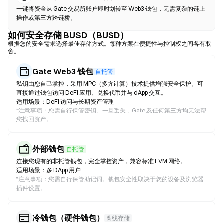
一键将资金从 Gate 交易所账户即时划转至 Web3 钱包，无需复杂的链上
操作或第三方跨链桥。
如何安全存储 BUSD（BUSD）
根据您的安全需求选择最佳存储方式。每种方案在便捷性与控制权之间各有取
舍。
Gate Web3 钱包
自托管
私钥由您自己掌控，采用 MPC（多方计算）技术提供增强安全保护。可
直接通过钱包访问 DeFi 应用、兑换代币并与 dApp 交互。
适用场景：DeFi 访问与长期资产管理
*
注意事项：您需自行保管密钥。一旦丢失，Gate 及任何第三方均无法帮
您找回资产。
外部钱包
自托管
连接您现有的非托管钱包，完全掌控资产，兼容标准 EVM 网络。
适用场景：多 DApp 用户
*
注意事项：您需自行保管助记词。钱包安全性取决于您的设备及浏览器
插件设置。
冷钱包（硬件钱包）
离线存储