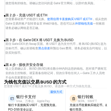
接您现有的钱包。请确认您访问的是 Gate 官方网站，以防钓鱼风险。
第 2 步 - 充值 USDT 或 ETH
您需要基础资产才能进行兑换。
使用信用卡直接购买 USDT 或 ETH
，或从您的
Gate 交易所账户划转资金至 Web3 钱包。您也可以从
外部钱包充值
—转账前
请务必确认网络是否正确。
第 3 步 - 在 Gate DEX 将 USDT 兑换为 BUSD
前往 Gate DEX 的 Swap 页面。将 USDT 选为支付代币，将 BUSD (BUSD) 选为
目标代币。确认前请检查
滑点容差
和预估 Gas 费用。请务必核实合约地址，以
防买到假币。
第 4 步 - 接收并安全存储
链上交易确认后，BUSD (BUSD)将在数分钟内到达您的钱包。您对资产拥有完
全的自主控制权。请妥善备份助记词，切勿分享给任何人—Gate 工作人员绝
不会向您索要助记词。
为钱包充值以交易 BUSD 的方式
您需要 USDT 或 ETH 才能兑换 BUSD。请选择一种方式为钱包充值。
最快方式
银行卡支付
银行转账
Visa、万事达、Apple Pay
SEPA、SWIFT
银行卡直接购买 USDT，无需预充值。
充值法币批量购买稳定币。处
PCI-DSS 安全认证。
银行而异。