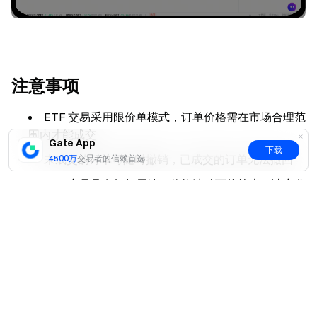
注意事项
ETF 交易采用限价单模式，订单价格需在市场合理范
围内才能成交
Gate App
下载
未成交的订单可随时撤销，已成交的订单无法撤回
4500万
交易者的信赖首选
ETF 产品具有杠杆属性，价格波动可能较大，请充分
是
否
了解产品特性后谨慎交易
交易前请确保账户中有足够的可用资金，避免因余额
不足导致交易失败