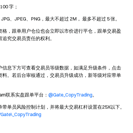
100 字；
G、JPEG、PNG，最大不超过 2M， 最多不超过 5 张。
资格，跟单用户仓位也会立即以市价进行平仓，跟单交易盈
留追究交易员责任的权利。
户信息下方可查看交易员等级数据，如满足升级条件，点击
资料。若后台审核通过，交易员升级成功，新等级对应带单
ram联系实盘跟单平台：
@Gate_CopyTrading
。
带单员风险控制计划，并将最大交易杠杆设置在25X以下。
e/Gate\_CopyTrading