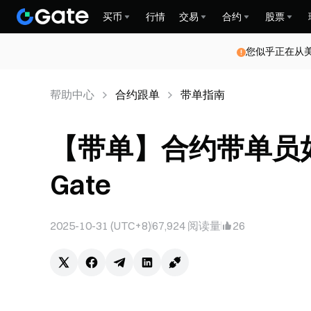
买币
行情
交易
合约
股票
您似乎正在从
帮助中心
合约跟单
带单指南
【带单】合约带单员
Gate
2025-10-31 (UTC+8)
67,924
阅读量
26