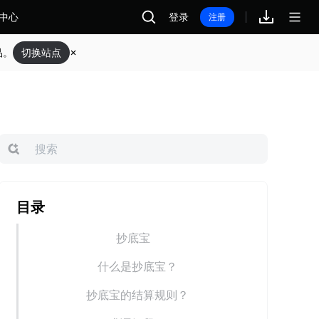
中心
登录
注册
品。
切换站点
目录
抄底宝
什么是抄底宝？
抄底宝的结算规则？