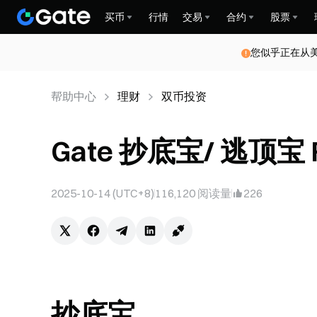
买币
行情
交易
合约
股票
您似乎正在从
帮助中心
理财
双币投资
Gate 抄底宝/ 逃顶宝 F
2025-10-14 (UTC+8)
116,120
阅读量
226
抄底宝