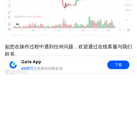
如您在操作过程中遇到任何问题，欢迎通过在线客服与我们
联系。
Gate App
下载
4500万
交易者的信赖首选
免责声明
本文内容仅供参考与学习目的，不构成任何金融、投资、交
是
否
易或法律建议，也不构成购买或出售任何数字资产的要约或
邀请。Gate 对文中信息的准确性、完整性或时效性不作任
何明示或暗示的保证。产品功能、界面、规则及费率等信息
可能随时更新或调整，请以 Gate 平台的最新公告及实际页
面展示为准。
数字资产投资涉及高风险，价格可能出现大幅波动，您可能