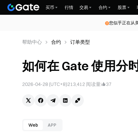
买币
行情
交易
合约
股票
您似乎正在从
帮助中心
合约
订单类型
如何在 Gate 使用分时
2026-04-28 (UTC+8)
213,412
阅读量
37
Web
APP