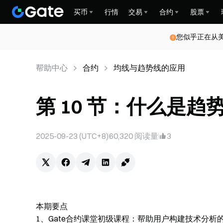
买币
行情
交易
合约
股票
您似乎正在从
帮助中心
合约
均线与趋势线的应用
第 10 节：什么是趋势线
2025-09-23 (UTC+8)
60,320
阅读量
3
本期要点
1、Gate合约课堂初级课程：帮助用户构建技术分