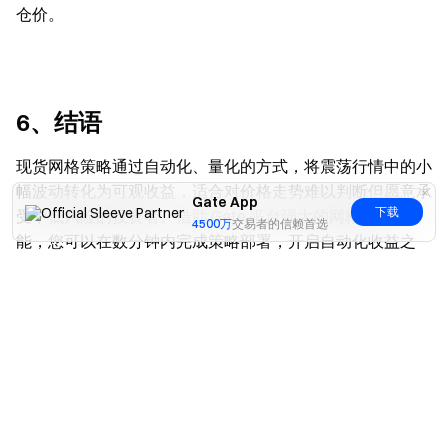
仓价。
6、结语
现货网格策略通过自动化、量化的方式，将震荡行情中的小
幅波动转化为可观收益，适合对价格走势难以判断但愿意承
Gate App
下载
受中低风险的投资者。借助 Gate 平台强大的网格交易功
4500万
交易者的信赖首选
能，您可以在数分钟内完成策略部署，开启自动化收益之
旅。
是
否
免责声明
本文内容仅供参考与学习目的，不构成任何金融、投资、交
易或法律建议，也不构成购买或出售任何数字资产的要约或
邀请。Gate 对文中信息的准确性、完整性或时效性不作任
何明示或暗示的保证。产品功能、界面、规则及费率等信息