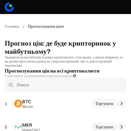
Головна
Прогнозування ціни
Прогноз цін: де буде крипторинок у
майбутньому?
Зважаючи на нестабільність ринку криптовалют, усім цікаво, у якому напрямку та
як далеко просунеться ринок як у короткостроковій, так і в довгостроковій
перспективі.
Прогнозування цін на всі криптовалюти
Сортувати за ринковою капіталізацією
BTC
1
Торгувати
Bitcoin
MKR
5
Торгувати
MakerDAO