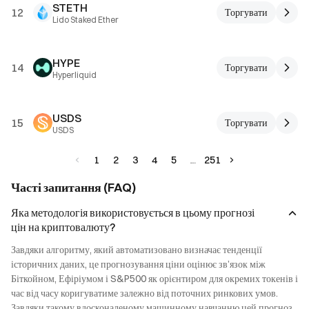
STETH
12
Торгувати
Lido Staked Ether
HYPE
14
Торгувати
Hyperliquid
USDS
15
Торгувати
USDS
1
2
3
4
5
251
Часті запитання (FAQ)
Яка методологія використовується в цьому прогнозі
цін на криптовалюту?
Завдяки алгоритму, який автоматизовано визначає тенденції 
історичних даних, це прогнозування ціни оцінює зв’язок між 
Біткойном, Ефіріумом і S&P500 як орієнтиром для окремих токенів і 
час від часу коригуватиме залежно від поточних ринкових умов. 
Завдяки такому вдосконаленому машинному навчанню цей прогноз 