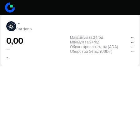
Cardano
Максимум за 24год
--
0,00
Мінімум за 24год
--
Обсяг торгів за 24 год (ADA)
--
--
Оборот за 24 год (USDT)
--
-