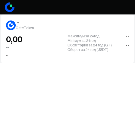
GateToken
Максимум за 24год
--
0,00
Мінімум за 24год
--
Обсяг торгів за 24 год (GT)
--
--
Оборот за 24 год (USDT)
--
-