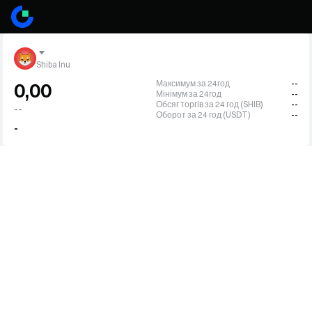
Shiba Inu
Максимум за 24год
--
0,00
Мінімум за 24год
--
Обсяг торгів за 24 год (SHIB)
--
--
Оборот за 24 год (USDT)
--
-