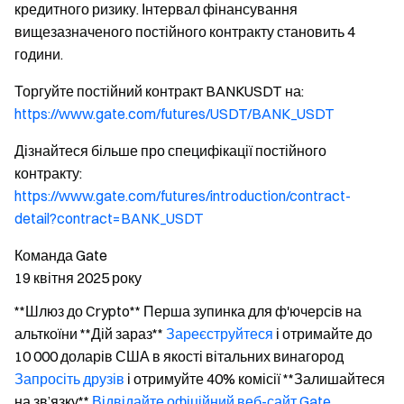
кредитного ризику. Інтервал фінансування
вищезазначеного постійного контракту становить 4
години.
Торгуйте постійний контракт BANKUSDT на:
https://www.gate.com/futures/USDT/BANK_USDT
Дізнайтеся більше про специфікації постійного
контракту:
https://www.gate.com/futures/introduction/contract-
detail?contract=BANK_USDT
Команда Gate
19 квітня 2025 року
**Шлюз до Crypto** Перша зупинка для ф'ючерсів на
альткоїни **Дій зараз**
Зареєструйтеся
і отримайте до
10 000 доларів США в якості вітальних винагород
Запросіть друзів
і отримуйте 40% комісії **Залишайтеся
на зв’язку**
Відвідайте офіційний веб-сайт Gate