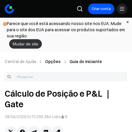
Criar conta
Parece que você está acessando nosso site nos EUA. Mude
para o site dos EUA para acessar os produtos suportados em
sua região.
Mudar de site
Central de Ajuda
Opções
Guia do iniciante
Cálculo de Posição e P&L ｜
Gate
28/04/2026 (UTC)
93.384
Lido
9