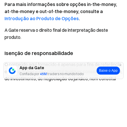
Para mais informações sobre opções in-the-money,
at-the-money e out-of-the-money, consulte a
Introdução ao Produto de Opções
.
A Gate reserva o direito final de interpretação deste
produto.
Isenção de responsabilidade
O conteúdo aqui fornecido é apenas para fins de referência
App da Gate
Baixe o App
e educacionais e não constitui qualquer conselho financeiro,
Confiada por
45M
traders no mundo todo
de investimento, de negociação ou jurídico, nem constitui
uma oferta ou solicitação para comprar ou vender
Sim
Não
quaisquer ativos digitais. A Gate não faz representações ou
garantias expressas ou implícitas em relação à precisão,
integridade ou atualidade das informações aqui contidas.
Recursos, interfaces, regras e estruturas de taxas dos
produtos podem ser atualizados ou ajustados a qualquer