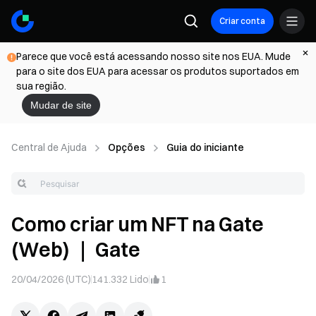
Criar conta
Parece que você está acessando nosso site nos EUA. Mude
para o site dos EUA para acessar os produtos suportados em
sua região.
Mudar de site
Central de Ajuda
Opções
Guia do iniciante
Como criar um NFT na Gate
(Web) ｜ Gate
20/04/2026 (UTC)
141.332
Lido
1