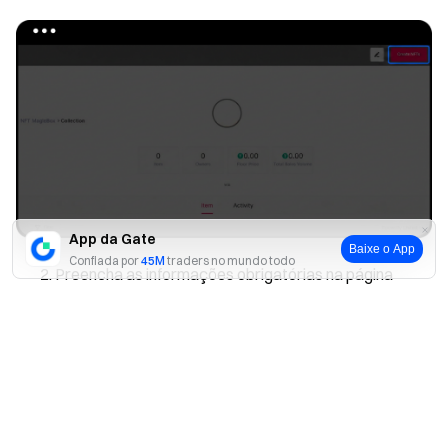
App da Gate
Baixe o App
Confiada por
45M
traders no mundo todo
Preencha as informações obrigatórias na página
"Create Works" e faça upload da imagem ou conteúdo
Sim
Não
do seu NFT.
Revise todas as informações cuidadosamente e
clique em "Next" para prosseguir para o processo de
mintagem.