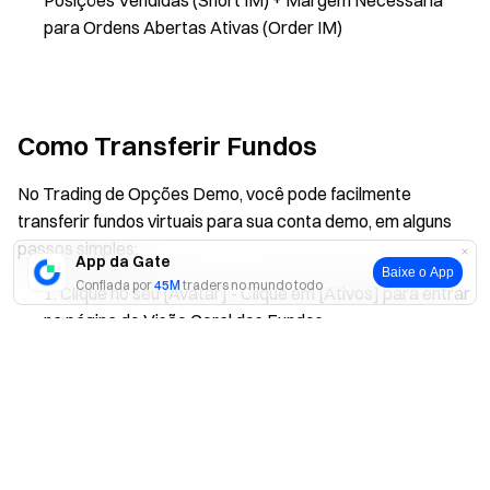
para Ordens Abertas Ativas (Order IM)
Como Transferir Fundos
No Trading de Opções Demo, você pode facilmente
transferir fundos virtuais para sua conta demo, em alguns
passos simples:
App da Gate
Baixe o App
Confiada por
45M
traders no mundo todo
Clique no seu [Avatar] - Clique em [Ativos] para entrar
na página de Visão Geral dos Fundos.
Sim
Não
Selecione [Options Account] - Clique no botão
[Transfer] à direita.
Se o seu saldo disponível for 0, o sistema creditará
automaticamente 1.000 USDT em fundos de
demonstração diariamente.