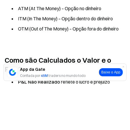
ATM (At The Money) – Opção no dinheiro
ITM (In The Money) – Opção dentro do dinheiro
OTM (Out of The Money) – Opção fora do dinheiro
Como são Calculados o Valor e o
P&L?
App da Gate
Baixe o App
Confiada por
45M
traders no mundo todo
P&L Não Realizado
reflete o lucro e prejuízo
flutuante da sua posição atual com base no preço mais
Sim
Não
recente, variando conforme o preço de mercado oscila.
Fórmula: P&L Não Realizado = (Preço de Marcação -
Preço de Entrada) × Multiplicador do Contrato ×
Quantidade
P&L Realizado
refere-se à parte já liquidada,