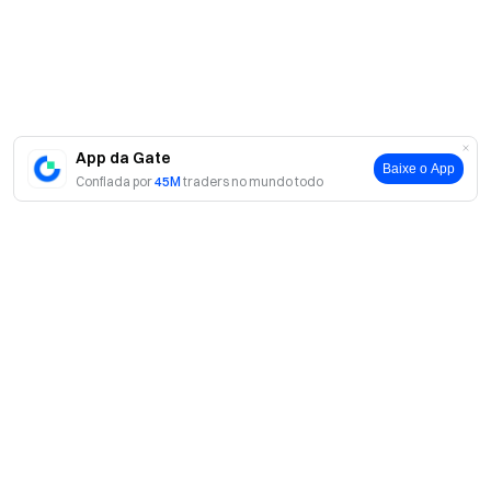
App da Gate
Baixe o App
Confiada por
45M
traders no mundo todo
Sobre
Sobre nós
Produtos