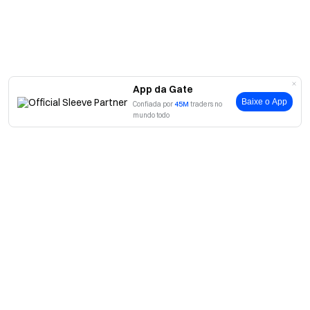
App da Gate
Baixe o App
Confiada por
45M
traders no
mundo todo
Sobre
Sobre nós
Produtos