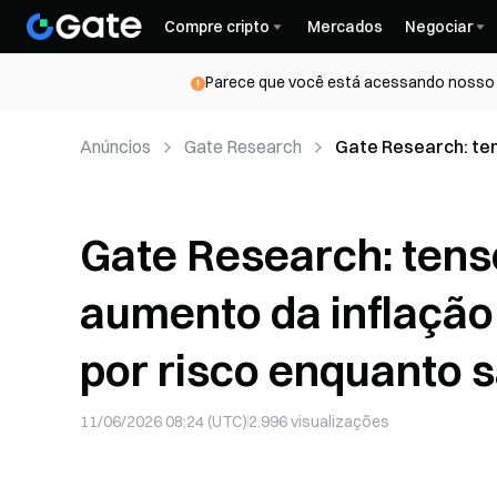
Compre cripto
Mercados
Negociar
Parece que você está acessando nosso s
Anúncios
Gate Research
Gate Research: ten
pressionam o apeti
Gate Research: tens
aumento da inflação
por risco enquanto 
11/06/2026 08:24 (UTC)
2.996
visualizações