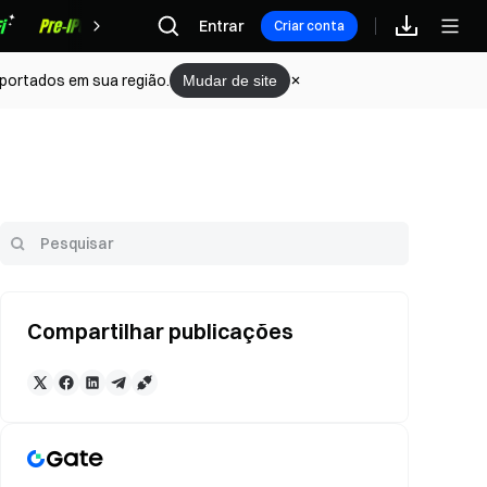
Recompensas
Entrar
Criar conta
portados em sua região.
Mudar de site
Compartilhar publicações