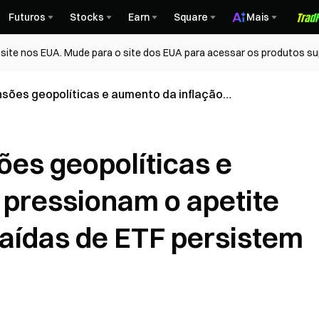
Futuros
Stocks
Earn
Square
Mais
ite nos EUA. Mude para o site dos EUA para acessar os produtos su
sões geopolíticas e aumento da inflação
te por risco enquanto saídas de ETF persistem
ões geopolíticas e
 pressionam o apetite
saídas de ETF persistem