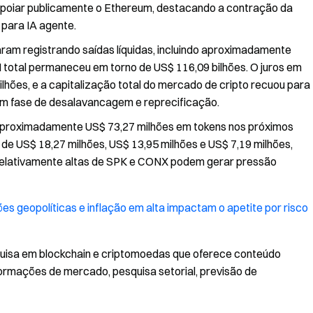
 apoiar publicamente o Ethereum, destacando a contração da
 para IA agente.
am registrando saídas líquidas, incluindo aproximadamente
 total permaneceu em torno de US$ 116,09 bilhões. O juros em
ilhões, e a capitalização total do mercado de cripto recuou para
em fase de desalavancagem e reprecificação.
aproximadamente US$ 73,27 milhões em tokens nos próximos
e US$ 18,27 milhões, US$ 13,95 milhões e US$ 7,19 milhões,
relativamente altas de SPK e CONX podem gerar pressão
s geopolíticas e inflação em alta impactam o apetite por risco
uisa em blockchain e criptomoedas que oferece conteúdo
nformações de mercado, pesquisa setorial, previsão de