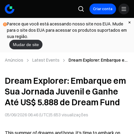
Criar conta
Parece que você está acessando nosso site nos EUA. Mude
para o site dos EUA para acessar os produtos suportados em
sua região.
Mudar de site
Anúncios
Latest Events
Dream Explorer: Embarque em
Sua Jornada Juvenil e Ganhe
Até US$ 5.888 de Dream Fund
Dream Explorer: Embarque em
Sua Jornada Juvenil e Ganhe
Até US$ 5.888 de Dream Fund
05/06/2026 06:46 (UTC)
5.653
visualizações
This summer of dreams and hope, it's time to embark on