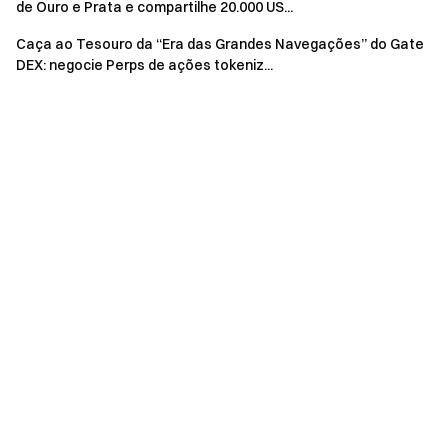
de Ouro e Prata e compartilhe 20.000 US...
Complete US$ 5.000 em volume de
Desafio de
negociação de CFD diariamente para
Caça ao Tesouro da “Era das Grandes Navegações” do Gate
Crescimento
receber 1 entrada no sorteio (uma vez
DEX: negocie Perps de ações tokeniz...
CFD
por dia)
Notas importantes:
Os participantes devem clicar no botão [Participe
Agora] na página do evento para concluir o registro e
finalizar a verificação de identidade para se qualificar
para as recompensas.
Volume de negociação = Volume de compra + Volume
de venda.
As recompensas em USDT serão distribuídas como
Vouchers de Posição de Futuros. Hot coins (SOL, XRP e
DOGE) serão distribuídas como airdrops de tokens spot.
As recompensas do Dream Fund serão distribuídas