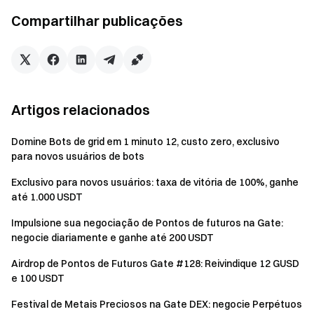
Complete US$ 5.000 em volume de
Desafio de
Compartilhar publicações
negociação de futuros diariamente
Crescimento
para ganhar 1 entrada no sorteio (uma
Futures
vez por dia)
Complete uma previsão com um
Lançamento
montante mínimo de US$ 100 para
Artigos relacionados
Prediction
ganhar 1 entrada no sorteio (limitado
aos primeiros 1.000 participantes)
Domine Bots de grid em 1 minuto 12, custo zero, exclusivo
para novos usuários de bots
Complete US$ 500 em apostas no
Desafio de
mercado de previsão diariamente para
Exclusivo para novos usuários: taxa de vitória de 100%, ganhe
Crescimento
ganhar 1 entrada no sorteio (uma vez
até 1.000 USDT
Prediction
por dia)
Impulsione sua negociação de Pontos de futuros na Gate:
negocie diariamente e ganhe até 200 USDT
Complete pelo menos US$ 1.000 em
Lançamento
negociação de CFD para ganhar 1
Airdrop de Pontos de Futuros Gate #128: Reivindique 12 GUSD
CFD
entrada no sorteio (limitado aos
e 100 USDT
primeiros 2.000 participantes)
Festival de Metais Preciosos na Gate DEX: negocie Perpétuos