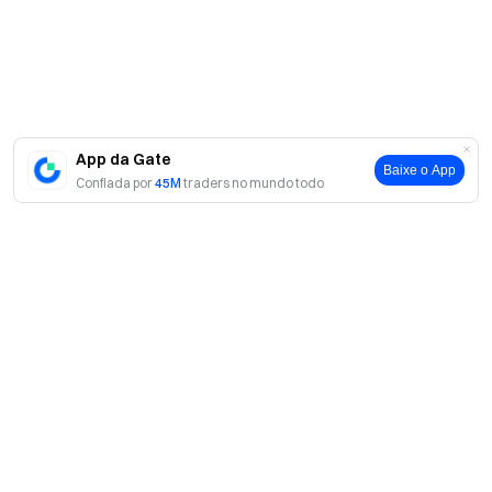
insights mais recentes
Transparência e Segurança
Verifique nossa Prova de Reserva de 100%
App da Gate
Baixe o App
Confiada por
45M
traders no mundo todo
Sobre
Sobre nós
Produtos