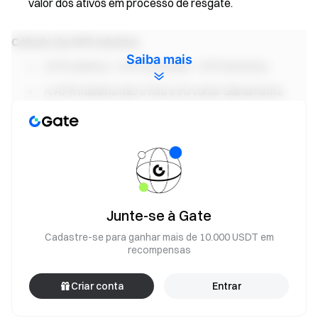
valor dos ativos em processo de resgate.
Cálculo da APR máxima:
Saiba mais
APR máxima = APR estimada + APR de bônus
A APR máxima não é fixa e irá variar diariamente
conforme a participação dos usuários no staking e as
recompensas de staking.
A APR de bônus e o aumento de juros fazem parte do
mecanismo permanente de recompensas da
plataforma, sendo distribuídos nas contas dos usuários
em forma de tokens USDT, proporcionando APR mais
Junte-se à Gate
alta para determinados valores de assinatura. As
Cadastre-se para ganhar mais de 10.000 USDT em
recompensas serão ajustadas dinamicamente de
recompensas
acordo com as condições de mercado e distribuídas até
serem esgotadas.
Criar conta
Entrar
Dados atualizados em 1 de maio de 2026; as taxas
reais são aquelas exibidas na página de assinatura.