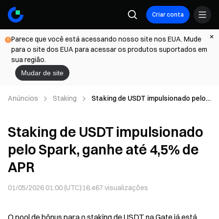
Criar conta
Parece que você está acessando nosso site nos EUA. Mude
para o site dos EUA para acessar os produtos suportados em
sua região.
Mudar de site
Anúncios
Staking
Staking de USDT impulsionado pelo
Spark, ganhe até 4,5% de APR
Staking de USDT impulsionado
pelo Spark, ganhe até 4,5% de
APR
01/05/2026 01:00 (UTC)
16.467
visualizações
O pool de bônus para o staking de USDT na Gate já está