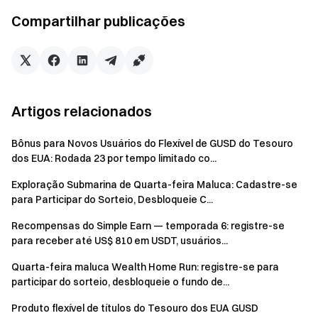
Compartilhar publicações
Observações：
O anúncio oficial será a autoridade final para este
evento.
Usuários no Reino Unido e em outras regiões restritas
Artigos relacionados
não podem acessar este serviço (para mais
informações sobre áreas restritas, consulte o
Termo de
Bônus para Novos Usuários do Flexível de GUSD do Tesouro
dos EUA: Rodada 23 por tempo limitado co...
Acordo do Usuário
).
Exploração Submarina de Quarta-feira Maluca: Cadastre-se
Aviso de risco: usuários devem estar cientes de que a
para Participar do Sorteio, Desbloqueie C...
negociação de criptomoedas é influenciada por
diversos fatores, incluindo mudanças de mercado e
Recompensas do Simple Earn — temporada 6: registre-se
políticas. O mercado é altamente volátil e as flutuações
para receber até US$ 810 em USDT, usuários...
de preço são difíceis de prever. Esteja atento aos riscos
Quarta-feira maluca Wealth Home Run: registre-se para
de mercado e negocie com cautela.
participar do sorteio, desbloqueie o fundo de...
Produto flexível de títulos do Tesouro dos EUA GUSD