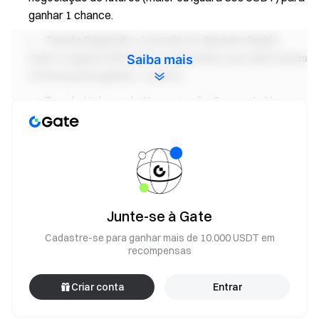
ganhar 1 chance.
Tarefa Depósito:
Acumule um depósito líquido
maior ou igual a 500 USDT e mantenha-o por pelo menos
Saiba mais
24 horas para ganhar 1 chance.
Tarefa Volume de Negociação Convert:
Alcance
100 USDT em volume de negociação Convert
diariamente para ganhar 1 chance.
Tarefa Volume de Negociação Spot:
Alcance os
seguintes volumes de negociação spot para ganhar
chances de abrir caixas misteriosas (acumulativo),
limitado a 1 chance por faixa:
Junte-se à Gate
Volume acumulado de negociação spot maior ou igual a
Cadastre-se para ganhar mais de 10.000 USDT em
500 USDT — 1 chance
recompensas
Volume acumulado de negociação spot maior ou igual a
2.000 USDT — 1 chance adicional
Criar conta
Entrar
Volume acumulado de negociação spot maior ou igual a