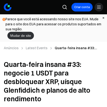
Criar conta
Parece que você está acessando nosso site nos EUA. Mude
para o site dos EUA para acessar os produtos suportados em
sua região.
Mudar de site
Anúncios
Latest Events
Quarta-feira insana #33:
negocie 1 USDT para
desbloquear XRP, uísque
Quarta-feira insana #33:
Glenfiddich e planos de alto
rendimento
negocie 1 USDT para
desbloquear XRP, uísque
Glenfiddich e planos de alto
rendimento