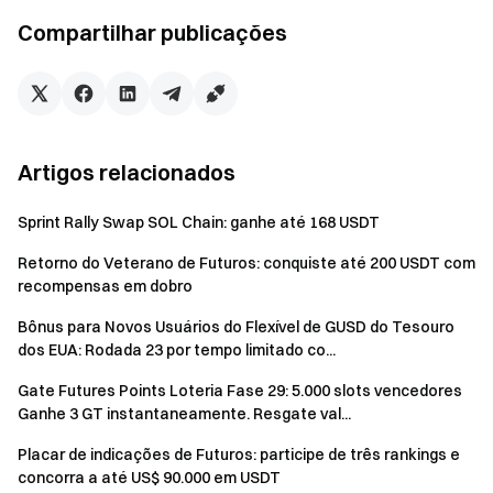
10.000 USDT — 1 chance adicional
Compartilhar publicações
Tarefa Volume de Negociação de Futuros:
Alcance os seguintes volumes de negociação de futuros
para ganhar chances de abrir caixas misteriosas
(acumulativo), limitado a 1 chance por faixa:
Volume acumulado de negociação de futuros maior ou
Artigos relacionados
igual a 2.000 USDT — 1 chance
Volume acumulado de negociação de futuros maior ou
Sprint Rally Swap SOL Chain: ganhe até 168 USDT
igual a 10.000 USDT — 1 chance adicional
Volume acumulado de negociação de futuros maior ou
Retorno do Veterano de Futuros: conquiste até 200 USDT com
recompensas em dobro
igual a 50.000 USDT — 1 chance adicional
Volume acumulado de negociação de futuros maior ou
Bônus para Novos Usuários do Flexível de GUSD do Tesouro
igual a 100.000 USDT — 1 chance adicional
dos EUA: Rodada 23 por tempo limitado co...
Volume acumulado de negociação de futuros maior ou
Gate Futures Points Loteria Fase 29: 5.000 slots vencedores
igual a 1.000.000 USDT — 1 chance adicional
Ganhe 3 GT instantaneamente. Resgate val...
Tarefa de Indicação:
Convide usuários para
Placar de indicações de Futuros: participe de três rankings e
participar do evento. Para cada indicado que concluir a
concorra a até US$ 90.000 em USDT