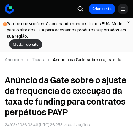
Criar conta
Parece que você está acessando nosso site nos EUA. Mude
para o site dos EUA para acessar os produtos suportados em
sua região.
Mudar de site
Anúncios
Taxas
Anúncio da Gate sobre o ajuste da
frequência de execução da taxa de
funding para contratos perpétuos
Anúncio da Gate sobre o ajuste
PAYP
da frequência de execução da
taxa de funding para contratos
perpétuos PAYP
24/03/2026 02:46 (UTC)
26.253
visualizações