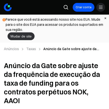
Criar conta
Parece que você está acessando nosso site nos EUA. Mude
para o site dos EUA para acessar os produtos suportados em
sua região.
Mudar de site
Anúncios
Taxas
Anúncio da Gate sobre ajuste da
frequência de execução da taxa de
funding para os contratos perpétuos
Anúncio da Gate sobre ajuste
NOK, AAOI
da frequência de execução da
taxa de funding para os
contratos perpétuos NOK,
AAOI