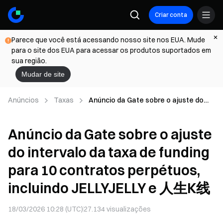
Criar conta
Parece que você está acessando nosso site nos EUA. Mude
para o site dos EUA para acessar os produtos suportados em
sua região.
Mudar de site
Anúncios
Taxas
Anúncio da Gate sobre o ajuste do
intervalo da taxa de funding para 10
contratos perpétuos, incluindo
Anúncio da Gate sobre o ajuste
JELLYJELLY e 人生K线
do intervalo da taxa de funding
para 10 contratos perpétuos,
incluindo JELLYJELLY e 人生K线
18/03/2026 10:28 (UTC)
27.134
visualizações