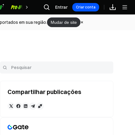
Recompensas
Entrar
Criar conta
portados em sua região.
Mudar de site
Compartilhar publicações