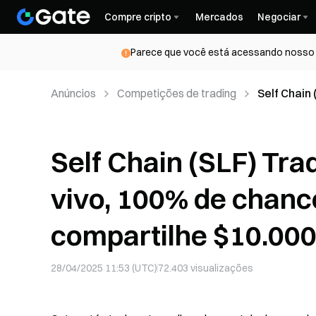
Compre cripto
Mercados
Negociar
Parece que você está acessando nosso s
Anúncios
Competições de trading
Self Chain
chance de 
recompen
Self Chain (SLF) Tr
vivo, 100% de chance
compartilhe $10.00
28/04/2025 11:53 (UTC)
72.403
visualizações