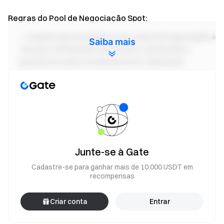
Regras do Pool de Negociação Spot:
Usuários que acumularem um volume de negociação à
Saiba mais
vista de LAIR de pelo menos $200 LAIR durante o
período do evento receberão Doce. Diferentes
recompensas de Doce serão desbloqueadas com base
no alcance do limite, com até 3 peças de Doce
disponíveis. Um total de 1.400.000 LAIR no prêmio será
distribuído, com um limite de distribuição pessoal de
2.000 LAIR.
Volume de negociação à vista = Volume de compra +
Junte-se à Gate
Volume de venda.
Cadastre-se para ganhar mais de 10.000 USDT em
Airdrop por usuário = o número de doces obtidos pelo
recompensas
usuário / o número total de doces obtidos por todos os
usuários * 1.400.000 LAIR.
Criar conta
Entrar
Participar da atividade de negociação à vista da LAI