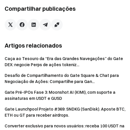
renderá a seguinte quantidade de Doce:
Compartilhar publicações
Contagem
Detalhes da atividade
de Doces
$200 LAIR ≤ Volume de negociação à
1
Artigos relacionados
vista LAIR < $2,000 LAIR
Caça ao Tesouro da “Era das Grandes Navegações” do Gate
Volume de negociação à vista de LAIR
2
DEX: negocie Perps de ações tokeniz...
≥ $2,000 LAIR
Desafio de Compartilhamento do Gate Square & Chat para
Introdução do Projeto:
Negociação de Ações: Compartilhe para Gan...
Lair Finance é um projeto LSD fortemente apoiado pela
Gate Pré-IPOs Fase 3: Moonshot AI (KIMI), com suporte a
Fundação Kaia, ocupando 70% da participação na Kaia; ao
assinaturas em USDT e GUSD
mesmo tempo, ele fará cadeia cruzada para Bera e
Gate Launchpool Projeto #369: SNDKG (SanDisk). Aposte BTC,
cooperará com a plataforma de lançamento em Bera -
ETH ou GT para receber airdrops.
Ramen Finance, e a carteira OKX para atividades de
airdrop e IDO.
Converter exclusivo para novos usuários: receba 100 USDT na