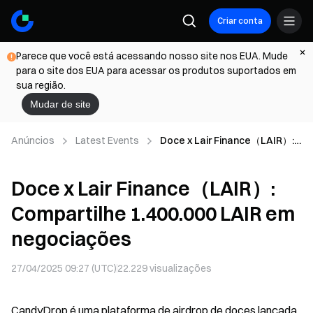
Criar conta
Parece que você está acessando nosso site nos EUA. Mude
para o site dos EUA para acessar os produtos suportados em
sua região.
Mudar de site
Anúncios
Latest Events
Doce x Lair Finance（LAIR）:
Compartilhe 1.400.000 LAIR
em negociações
Doce x Lair Finance（LAIR）:
Compartilhe 1.400.000 LAIR em
negociações
27/04/2025 09:27 (UTC)
22.229
visualizações
CandyDrop é uma plataforma de airdrop de doces lançada