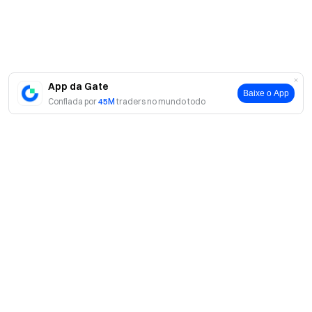
App da Gate
Baixe o App
Confiada por
45M
traders no mundo todo
Sobre
Sobre nós
Produtos
Carreiras
P2P