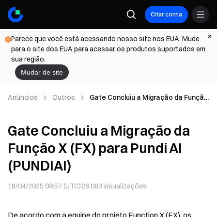
Criar conta
Parece que você está acessando nosso site nos EUA. Mude
para o site dos EUA para acessar os produtos suportados em
sua região.
Mudar de site
Anúncios
Outros
Gate Concluiu a Migração da Função
X (FX) para Pundi AI (PUNDIAI)
Gate Concluiu a Migração da
Função X (FX) para Pundi AI
(PUNDIAI)
18/04/2025 09:57 (UTC)
28.083
visualizações
De acordo com a equipe do projeto Function X (FX), os