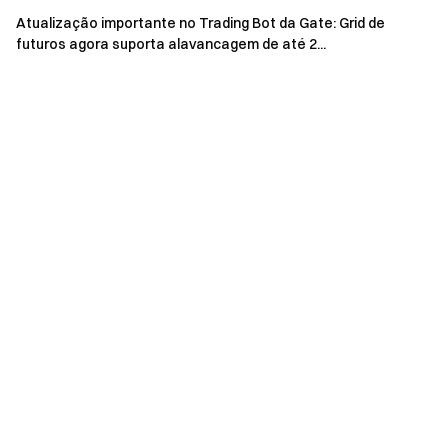
piloto, futuros ou margem (negociação fiduciária
Atualização importante no Trading Bot da Gate: Grid de
futuros agora suporta alavancagem de até 2...
excluída), uma certa percentagem da taxa de
negociação gerada tornar-se-á a sua recompensa de
comissão.
Durante o evento, não há limite para o número de
amigos convidados. Quanto mais você convidar, mais GT
você ganha. O total de recompensas GT é de $3.000,
disponível por ordem de chegada.
Quaisquer ações fraudulentas, incluindo registro de
conta em massa, negociação maliciosa,
autonegociação e negociação coordenada, são
estritamente proibidas. Subcontas e contas principais,
bem como várias contas com as mesmas informações
de identidade, serão consideradas como o mesmo
participante. O volume de negociação das subcontas
não será contabilizado para a conta principal.