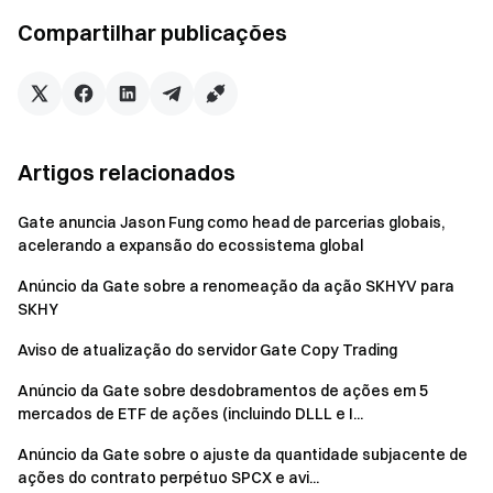
para reivindicar recompensas.
Compartilhar publicações
Volume de negociação = volume de compra + volume
de venda.
Todas as recompensas neste evento podem ser
reclamadas em conjunto. Cada utilizador pode receber
até $5.000 em Futures Vouchers e GT rewards. Os
Artigos relacionados
Vouchers Futuros e as recompensas GT serão
distribuídos no prazo de 7 dias úteis após o término do
Gate anuncia Jason Fung como head de parcerias globais,
evento. A comissão de negociação será emitida em
acelerando a expansão do ecossistema global
tempo real.
Anúncio da Gate sobre a renomeação da ação SKHYV para
SKHY
Após o encaminhamento bem-sucedido, os dados do
convite serão atualizados dentro de 24 horas. Não há
Aviso de atualização do servidor Gate Copy Trading
limite para o número de amigos convidados por conta, e
Anúncio da Gate sobre desdobramentos de ações em 5
a comissão terá a duração de um ano. Você receberá
mercados de ETF de ações (incluindo DLLL e I...
40% de comissão de negociação à vista e 20% de
comissão de negociação de futuros.
Anúncio da Gate sobre o ajuste da quantidade subjacente de
ações do contrato perpétuo SPCX e avi...
Quando um árbitro conduz uma negociação spot,