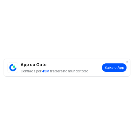
App da Gate
Baixe o App
Confiada por
45M
traders no mundo todo