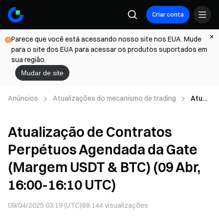
Criar conta
Parece que você está acessando nosso site nos EUA. Mude
para o site dos EUA para acessar os produtos suportados em
sua região.
Mudar de site
Anúncios
Atualizações do mecanismo de trading
Atuali
zaçã
o de
Atualização de Contratos
Contr
atos
Perpétuos Agendada da Gate
Perpé
tuos
(Margem USDT & BTC) (09 Abr,
Agen
dada
16:00-16:10 UTC)
da
Gate
09/04/2025 03:19 (UTC)
88.144
visualizações
(Marg