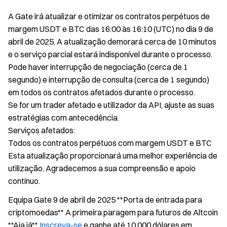
em
USDT
A Gate irá atualizar e otimizar os contratos perpétuos de
&
margem USDT e BTC das 16:00 às 16:10 (UTC) no dia 9 de
BTC)
abril de 2025. A atualização demorará cerca de 10 minutos
(09
e o serviço parcial estará indisponível durante o processo.
Abr,
Pode haver interrupção de negociação (cerca de 1
16:00-
16:10
segundo) e interrupção de consulta (cerca de 1 segundo)
UTC)
em todos os contratos afetados durante o processo.
Se for um trader afetado e utilizador da API, ajuste as suas
estratégias com antecedência.
Serviços afetados:
Todos os contratos perpétuos com margem USDT e BTC
Esta atualização proporcionará uma melhor experiência de
utilização. Agradecemos a sua compreensão e apoio
contínuo.
Equipa Gate 9 de abril de 2025 **Porta de entrada para
criptomoedas** A primeira paragem para futuros de Altcoin
**Aja já**
Inscreva-se
e ganhe até 10.000 dólares em