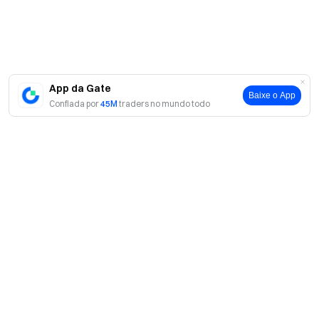
App da Gate
Baixe o App
Confiada por
45M
traders no mundo todo
Sobre
Sobre nós
Produtos
Carreiras
P2P