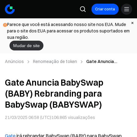
Criar conta
Parece que você está acessando nosso site nos EUA. Mude
para o site dos EUA para acessar os produtos suportados em
sua região.
Mudar de site
Anúncios
Renomeação de token
Gate Anuncia
BabySwap (BABY)
Rebranding para
Gate Anuncia BabySwap
BabySwap
(BABYSWAP)
(BABY) Rebranding para
BabySwap (BABYSWAP)
21/03/2025 06:58 (UTC)
106.865
visualizações
Gate
irá rebrandar BabySwap (BABY) para BabySwap