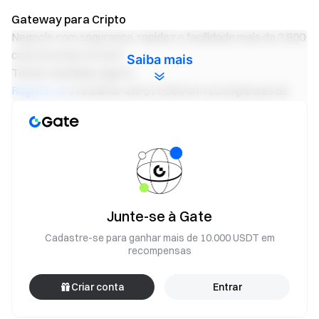
Gateway para Cripto
Negocie com segurança, rapidez e facilidade mais de 3.800
criptomoedas na Gate
Saiba mais
Tomar medidas agora
Registe-se
e reclamar até $10,000 em recompensas de
boas-vindas
Convidar amigos
e ganhe uma comissão de 40%
Manter-se Atento
Visite o site oficial da Gate
Baixe o aplicativo Gate
|
Ambiente de trabalho
Siga-nos no X (Twitter)
para obter
mais bónus
Junte-se à Gate
Junte-se à nossa comunidade do Telegram
discutir tópicos
em alta
Cadastre-se para ganhar mais de 10.000 USDT em
Envolver-se com a nossa comunidade global
para as
recompensas
últimas informações
Transparência & Segurança
Verifique o nosso 100%
Criar conta
Entrar
Proof of Reserves