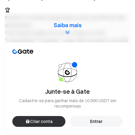
🏆
Prémio 3: Convide amigos para votar, partilhe $2,000
Saiba mais
em prémios
Faça login na página do evento e clique no botão
"Compartilhar"/"Convidar", copie o link do evento e convide
novos usuários para votar nos projetos de Startup pelo
menos uma vez. Os referentes podem dividir prêmios de
$2.000 com base na proporção dos votos que os novos
usuários convidados emitiram.
➢
Orientação
Junte-se à Gate
1. Como Votar?
Cadastre-se para ganhar mais de 10.000 USDT em
Faça login na página do evento e clique no botão "Vote
recompensas
Agora" para votar nos projetos de inicialização; você pode
votar em mais de um projeto.
Criar conta
Entrar
2. Como obter bilhetes de votação