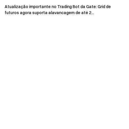
específico que você apoia, você receberá 1 Bilhete de
Atualização importante no Trading Bot da Gate: Grid de
Votação
futuros agora suporta alavancagem de até 2...
(Sem limite para o número de convites. Cada convidado só
pode ajudar um usuário a ganhar o Bilhete de Votação).
3) Complete as tarefas no Hub de Missões na página
da Campanha de Votação de Startups para obter
mais Bilhetes de Votação
Aviso:
1.Os utilizadores podem votar num ou em vários projetos.
Eles devem lançar pelo menos um voto para receber
recompensas.
2.Os utilizadores devem completar
Verificação de
Identidade
antes do final do evento para receber
recompensas. Um usuário com Sub-Contas e uma Conta
Principal, e várias contas com as mesmas informações de
Verificação de Identidade, serão considerados como o
mesmo participante.