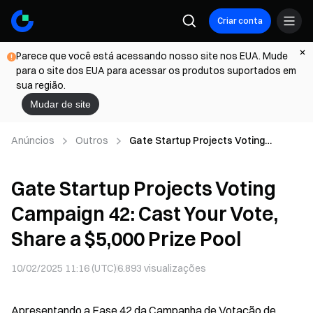
Criar conta
Parece que você está acessando nosso site nos EUA. Mude
para o site dos EUA para acessar os produtos suportados em
sua região.
Mudar de site
Anúncios
Outros
Gate Startup Projects Voting
Campaign 42: Cast Your Vote, Share
a $5,000 Prize Pool
Gate Startup Projects Voting
Campaign 42: Cast Your Vote,
Share a $5,000 Prize Pool
10/02/2025 11:16 (UTC)
6.893
visualizações
Apresentando a Fase 42 da Campanha de Votação de