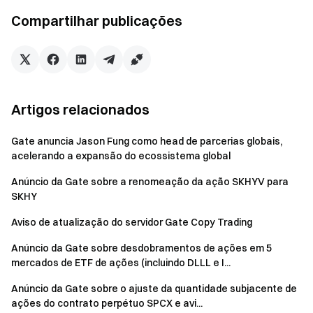
1) Inicie sessão/registe-se para reclamar Bilhetes de
Compartilhar publicações
Votação
Os usuários existentes fazem login para receber 3 Bilhetes
de Votação gratuitos. Os novos usuários que se
registrarem no dia da votação receberão 5 Bilhetes de
Votação.
Artigos relacionados
2) Partilhar/Convidar para Obter Mais Bilhetes de
Gate anuncia Jason Fung como head de parcerias globais,
Votação
acelerando a expansão do ecossistema global
Faça login na página do evento e clique no botão
“Compartilhar”/“Convidar”, copie o link do evento e convide
Anúncio da Gate sobre a renomeação da ação SKHYV para
SKHY
amigos para votar nos projetos de Startup. 🟦
Partilhar
: quando os convidados entrarem com sucesso na
Aviso de atualização do servidor Gate Copy Trading
página e votarem em pelo menos 1 projeto, você receberá
Anúncio da Gate sobre desdobramentos de ações em 5
1 Bilhete de Votação
mercados de ETF de ações (incluindo DLLL e I...
🟦
Convidar
quando os convidados entrarem com sucesso na
Anúncio da Gate sobre o ajuste da quantidade subjacente de
página e lançarem pelo menos 1 voto para o projeto
ações do contrato perpétuo SPCX e avi...