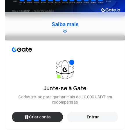
Saiba mais
Junte-se à Gate
Cadastre-se para ganhar mais de 10.000 USDT em
recompensas
Criar conta
Entrar
Nesta rodada,
2.244.543,9745556 GT
tokens serão transferidos para o