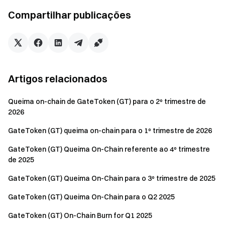
endereço de queima. Você pode acompanhar a transação
Compartilhar publicações
na blockchain aqui:
https://etherscan.io/tx/0xab927b57971cd4cdb8c898839fc
89c6b3e8f53acd3c4a01adae30065eb072365
Até agora, um total de 174,1 milhões de tokens GT foram
queimados, com aproximadamente 96 milhões de tokens
Artigos relacionados
GT restantes em circulação. Após esta queima, atingimos
nosso objetivo preliminar de reduzir o fornecimento
Queima on-chain de GateToken (GT) para o 2º trimestre de
circulante para menos de 100 milhões de GT. A estratégia
2026
deflacionária para GT continuará a ser estritamente
GateToken (GT) queima on-chain para o 1º trimestre de 2026
aplicada. (Para mais detalhes, consulte o
anúncio
nos
próximos passos no plano de queima de GT.
GateToken (GT) Queima On-Chain referente ao 4º trimestre
de 2025
GateToken (GT) Queima On-Chain para o 3º trimestre de 2025
GateToken (GT) Queima On-Chain para o Q2 2025
GateToken (GT) On-Chain Burn for Q1 2025