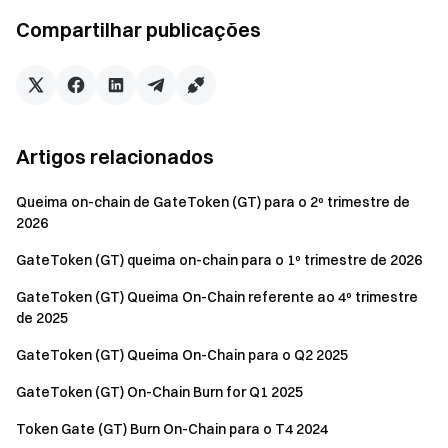
Impulsionados tanto pelo mecanismo deflacionário quanto
Compartilhar publicações
pela expansão do ecossistema, o suporte de valor, os
cenários de aplicação e a influência ecológica do GT
continuam a se fortalecer, injetando novo dinamismo ao
crescimento de longo prazo da Gate.
Artigos relacionados
Isenção de responsabilidade
:
Queima on-chain de GateToken (GT) para o 2º trimestre de
Este conteúdo não constitui oferta, solicitação ou
2026
recomendação. Você deve sempre buscar
GateToken (GT) queima on-chain para o 1º trimestre de 2026
aconselhamento profissional independente antes de tomar
decisões de investimento. A Gate pode restringir ou proibir
GateToken (GT) Queima On-Chain referente ao 4º trimestre
determinados serviços em jurisdições específicas. Para
de 2025
mais informações, consulte o Contrato do Usuário em
GateToken (GT) Queima On-Chain para o Q2 2025
https://www.gate.com/pt-br/user-agreement
.
GateToken (GT) On-Chain Burn for Q1 2025
Token Gate (GT) Burn On-Chain para o T4 2024
Equipe Gate