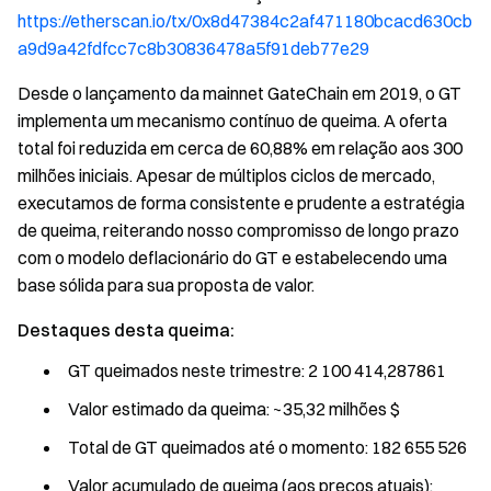
https://etherscan.io/tx/0x8d47384c2af471180bcacd630cb
a9d9a42fdfcc7c8b30836478a5f91deb77e29
Desde o lançamento da mainnet GateChain em 2019, o GT
implementa um mecanismo contínuo de queima. A oferta
total foi reduzida em cerca de 60,88% em relação aos 300
milhões iniciais. Apesar de múltiplos ciclos de mercado,
executamos de forma consistente e prudente a estratégia
de queima, reiterando nosso compromisso de longo prazo
com o modelo deflacionário do GT e estabelecendo uma
base sólida para sua proposta de valor.
Destaques desta queima:
GT queimados neste trimestre: 2 100 414,287861
Valor estimado da queima: ~35,32 milhões $
Total de GT queimados até o momento: 182 655 526
Valor acumulado de queima (aos preços atuais):