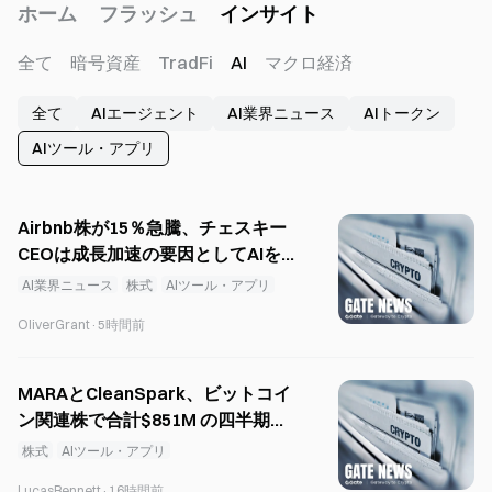
ホーム
フラッシュ
インサイト
全て
暗号資産
TradFi
AI
マクロ経済
全て
AIエージェント
AI業界ニュース
AIトークン
AIツール・アプリ
Airbnb株が15％急騰、チェスキー
CEOは成長加速の要因としてAIを挙
げる
AI業界ニュース
株式
AIツール・アプリ
OliverGrant
·
5時間前
MARAとCleanSpark、ビットコイ
ン関連株で合計$851M の四半期損
失を報告
株式
AIツール・アプリ
LucasBennett
·
16時間前