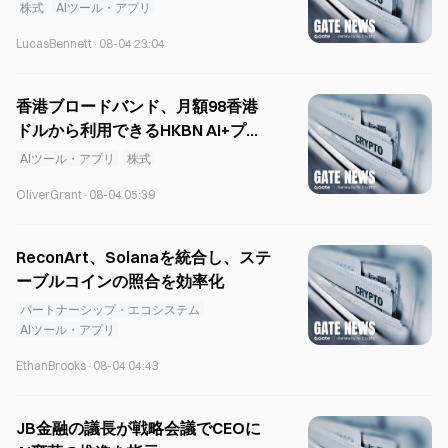
る
株式
AIツール・アプリ
LucasBennett
·
08-04 23:04
香港ブロードバンド、月額98香港
ドルから利用できるHKBN AI+プラ
ットフォームを開始
AIツール・アプリ
株式
OliverGrant
·
08-04 05:39
ReconArt、Solanaを統合し、ステ
ーブルコインの照合を効率化
パートナーシップ・エコシステム
AIツール・アプリ
EthanBrooks
·
08-04 04:43
JB金融の議長が戦略会議でCEOに