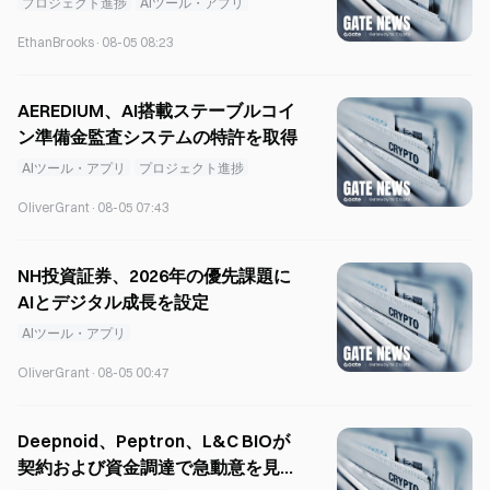
プロジェクト進捗
AIツール・アプリ
EthanBrooks
·
08-05 08:23
AEREDIUM、AI搭載ステーブルコイ
ン準備金監査システムの特許を取得
AIツール・アプリ
プロジェクト進捗
OliverGrant
·
08-05 07:43
NH投資証券、2026年の優先課題に
AIとデジタル成長を設定
AIツール・アプリ
OliverGrant
·
08-05 00:47
Deepnoid、Peptron、L&C BIOが
契約および資金調達で急動意を見せ