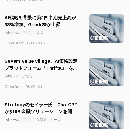
AI戦略を背景に第2四半期売上高が
33%増加、Grindr株が上昇
AIツール・アプリ
株式
OliverGrant
·
08-06 20:18
Savers Value Village、AI価格設定
プラットフォーム「ThriftIQ」を開
始
AIツール・アプリ
OliverGrant
·
08-06 20:12
Strategyのセイラー氏、ChatGPT
が$15B 金融ソリューションを開発
したと主張
AIツール・アプリ
AI業界ニュース