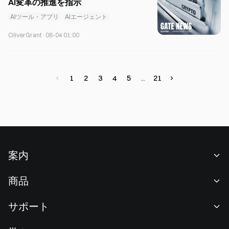
AI変革の推進を指示
AIツール・アプリ
AIエージェント
OliverGrant
·
08-04 01:00
1
2
3
4
5
21
案内
当社について
商品
採用情報
P2P
サポート
ニュースルーム
交換 & ブロック取引
VIP特典
F1 Oracle Red Bull Racing 公式スポンサー