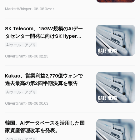
MarketWhisper
·
08-06 02:27
SK Telecom、15GW規模のAIデー
タセンター開発に向けSK Hyperを
設立
AIツール・アプリ
OliverGrant
·
08-06 02:25
Kakao、営業利益2,770億ウォンで
過去最高の第2四半期決算を報告
AIツール・アプリ
OliverGrant
·
08-06 00:03
韓国、AIデータベースを活用した国
家資産管理改革を発表。
AIツール・アプリ