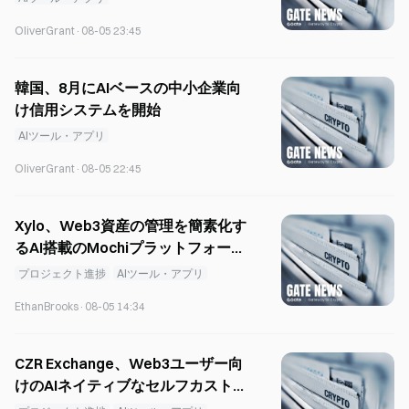
OliverGrant
·
08-05 23:45
韓国、8月にAIベースの中小企業向
け信用システムを開始
AIツール・アプリ
OliverGrant
·
08-05 22:45
Xylo、Web3資産の管理を簡素化す
るAI搭載のMochiプラットフォーム
を発表
プロジェクト進捗
AIツール・アプリ
EthanBrooks
·
08-05 14:34
CZR Exchange、Web3ユーザー向
けのAIネイティブなセルフカストデ
ィウォレットをローンチ