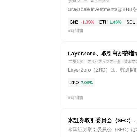
年にMeridianを約2兆ウォンで
資金フロー
AIトークン
Grayscale Investmentsは
比率を割り当てたことで、Ethe
BNB
-1.39%
ETH
1.48%
SOL
資産運用会社が8月5日に発表
5時間前
れた。Grayscaleは新たな
を削減した。Smart Contr
リオを通じて、主要なスマート
LayerZero、取引高が倍
提供しており、四半期ごとの見
B、30.6%の組入比率でSmart C
市場分析
デリバティブデータ
資金フ
が30.14%で首位となり、Sola
LayerZero（ZRO）は、数
3位だった。第2四半期の見直し
反発し、日足で連続して上昇し
れ、Ethereumは29.47%、Sola
ZRO
7.06%
いパターンが維持され、買い手
タンス水準に近づく中、過去24
5時間前
テクニカルな値動きに対する市
の活動増加に伴い取引高が2倍に 
取引高は過去24時間で2倍とな
米証券取引委員会（SEC
ち合いパターン内の重要なテク
した。 先物市場における平均
米国証券取引委員会（SEC）は
が増加していることを示しまし
人の不正行為に対する監視を強