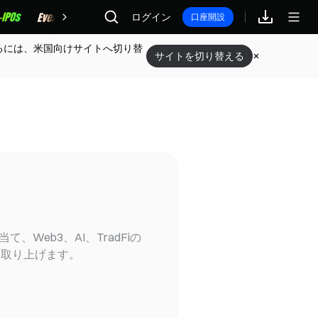
報酬
ログイン
口座開設
るには、米国向けサイトへ切り替
サイトを切り替える
て、Web3、AI、TradFiの
て取り上げます。