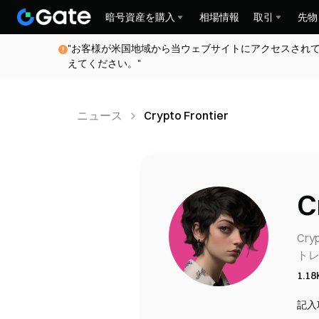
暗号資産を購入
相場情報
取引
先物
"お客様が米国地域から当ウェブサイトにアクセスされ
えてください。"
ニュース
Crypto Frontier
C
Cr
ト
1.18
記入