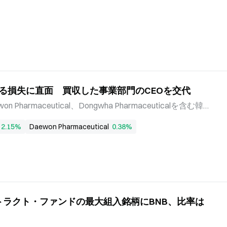
旬から8月上旬に発生し、市場が低迷している時期に強い需
、投資家が1月時点で同社に付けた評価額の4倍超にあた
。このようなアドレスは、長期保有者
J.P. Morgan Strategic Investment Group、Washingto
が主導した。今回の評価額の急上昇は、ドナルド・トランプ大統領が米
を推進するなか、防衛テクノロジーへの期待が高まってい
anのテクノロジーが防衛製造を支える Hadrianは、防衛・
的な工場を建設している。CEOのChris Power氏は、
、工場を動かすソフトウェアプラットフォームOpus、そ
る損失に直面 買収した事業部門のCEOを交代
薬、ドローン産業基盤など、国内が抱える膨大な生産上の
な投資を行えるようになる」と述べた。 同社のOpusソ
won Pharmaceutical、Dongwha Pharmaceuticalを含む韓
れている。Power氏は、Hadrianが
のM&A取引で買収した子会社による財務損失に直面して
2.15%
Daewon Pharmaceutical
0.38%
場への進出を目的とした買収に最大で数兆ウォンを投じた
し続けたことで財務的な負担が生じている。これを受け、
るため、追加の資金支援を行い、経営陣を交代させた。 S
の事業再編に5,720億ウォンを注入 SD Biosensorは今年、米国の診
のため、約5,720億ウォンを提供した。同社は1月に1,467億
3億ウォンの追加融資を行った。3月には、Meridianの買収
コントラクト・ファンドの最大組入銘柄にBNB、比率は
金を回収するためプットオプションを行使したことを受
億ウォン相当の転換社債を全額取得した。 SD Biosensorは2023