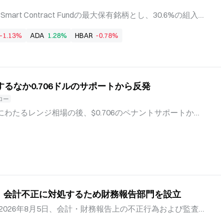
買
BNBをSmart Contract Fundの最大保有銘柄とし、30.6%の組入
reumとSolanaを首位の座から押し下げた。この変更は、
-1.13%
ADA
1.28%
HBAR
-0.78%
した、8月3日付で適用された第2四半期のリバランスで行わ
BNBポジションの資金を確保するため、既存の複数の保有銘柄
act Fundは、組入比率に上限を設けた時価総額加重ポートフォ
コントラクト・プラットフォームへのエクスポージャーを
増するなか0.706ドルのサポートから反発
直しで指数ルールに沿って保有銘柄を調整している。 BN
ontract Fundに加わる 前回のリバランスでは、Ethereum
ロー
naが29.69%で僅差の2位につけていた。Cardanoは約18%で
週間にわたるレンジ相場の後、$0.706のペナントサポートから
で、この配分が変更された。BNBは30.6%で組み入れら
ました。価格の回復により、6月3日以来続いている保ち合
は下限を繰り返し防衛しました。トークンが重要なレジス
時間の取引高は2倍の4,497万ドルに達し、アルトコインの
場の関心が再び高まっていることを示しました。 クジラ
デリバティブ市場のデータによると、LayerZeroの日次
り、4,497万ドルに達しました。取引高の急増は、ZROが保
）、会計不正に対処するため財務報告部門を設立
ニカルレジスタンス水準に近づいたタイミングで発生しま
注文サイズのデータは、現在の取引価格帯でクジラの参加
2026年8月5日、会計・財務報告上の不正行為および監査
た。注文サイズの拡大は、パターンがブレイクアウトする
化するため、法執行部内に新たな財務報告・会計ユニット