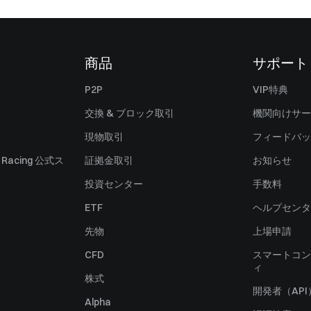
商品
サポート
P2P
VIP特典
交換 & ブロック取引
機関向けサー
現物取引
フィードバッ
ll Racing 公式ス
証拠金取引
お知らせ
投資センター
手数料
ETF
ヘルプセンタ
先物
上場申請
CFD
スマートコン
ィ
株式
開発者（API
Alpha