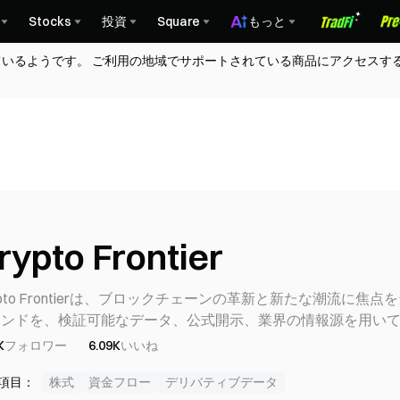
Stocks
投資
Square
もっと
ているようです。 ご利用の地域でサポートされている商品にアクセスす
rypto Frontier
ypto Frontierは、ブロックチェーンの革新と新たな潮流に焦点を当
レンドを、検証可能なデータ、公式開示、業界の情報源を用い
K
フォロワー
6.09K
いいね
項目：
株式
資金フロー
デリバティブデータ