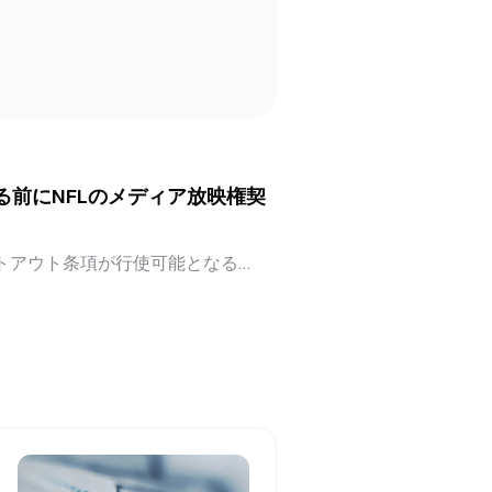
する前にNFLのメディア放映権契
プトアウト条項が行使可能となる
ア放映権契約の交渉を行わないと、最
Murdoch氏が木曜日の決算説明会で述
項の撤廃とライブ放映権料の引き
ったことを受けたものだ。Foxと、
kydanceは、以前からこの協議に関与
30シーズン終了時に、Disneyを除く
離脱できるオプトアウト条項があ
メディア放映権の評価額を見直す