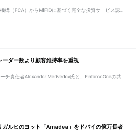
幅広い取り組みの一環である。 Murd
約条件を維持すると確認 Murdoch
監督機構（FCA）からMiFIDに基づく完全な投資サービス認可
は現行契約の満了前に新たな契約を
の規制フレームワークの下でトークン化株式、伝統的な株
「シーズンに先立ち、私たちは最近
提供できるようになった。この認可により、Coinbaseは
協議を行いました。その結果、202
、基礎となる米国株式に1対1で裏付けられ、配当を全額受
契約関係に、いかなる変更も加えな
株式を提供できる。これにより同プラットフォームは、従
ックチェーンネイティブな資本市場インフラとして位置付
は暗号資産登録を超える投資サービスの認可を与えるもので
レーダー数より顧客維持率を重視
いない競合取引所が現在提供できない商品群を、Coinba
に統合して提供することを可能にする。これは、英国の包括
2027年後半頃に導入されると見込まれるのに先行するも
任者Alexander Medvedev氏と、FinforceOneの共同
群 FCAのライセンスは、暗号資産登録や電子マネーライセ
dzovskyi氏によると、リテールブローカーは顧客の質を測定するた
く完全な投資サービス認可である。これによりCoi
客生涯価値の計算にますます依存している。これは、有料
、比較プラットフォーム全体で顧客獲得コストが上昇し、
ダー数よりも顧客維持が経済的に重要になっているため
取引量といった指標は現在の事業規模を示すが、獲得した
かどうかについてはほとんど明らかにしないと、両氏はFi
ガルヒのヨット「Amadea」をドバイの億万長者
上場ブローカーは通常、各決算期に新規入金口座数と取引量を報
マーケティング支出が長期的な顧客関係を生み出している