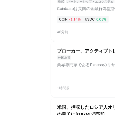
株式
パートナーシップ・エコシステム
Coinbaseは英国の金融行為
を取得し、英国において、単一
COIN
-1.14%
USDC
0.01%
式、デリバティブ、無期限先物を
オンチェーンインフラを通じて
46分前
け取る権利を備えたトークン化
来型の証券会社ではなく、ブロ
けられる。FCAのライセンス
ブローカー、アクティブト
あり、暗号資産登録しか保有して
seが単一のプラットフォーム
外国為替
的な暗号資産フレームワークが
業界専門家であるExnessのリサーチ責
のだ。 FCA認可の範囲と商品
創業者Stanislav Galan
ンスではなく、MiFIDに基づ
め、コホート分析、生存率、顧
検索、アフィリエイトチャネル
1時間前
見出しとなるアクティブトレー
だ。従来のアクティブ口座数や
顧客が持続的な収益を生み出す
米国、押収したロシア人オリ
nanceFeedsに語った。
の息子に$187M で売却
告する一方、事業者は社内で、