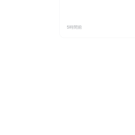
可能性を前に、機関投資家や富
を設置したと発表した。このユ
を示唆しています。 アルトコ
調査能力を集中的に投入するた
に拡充するものである。SEC法執
5時間前
は、資源を中核的な使命上の優
員体制に関する包括的な評価を
に加え、会計・監査業務におけ
すべての部門および部署の職員
戦略が委員会全体の政策目標と整
みが、財務報告上の不正を追及
処するという法執行部の取り組みに