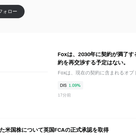
フォロー
Foxは、2030年に契約が満了
約を再交渉する予定はない。
Foxは、現在の契約に含まれるオ
2030年まで、新たなNFLメディ
DIS
1.09%
高経営責任者（CEO）のLachlan 
べた。この決定は、オプトアウト条
17分前
上げについて、NFLと予備協議を行
CBSの親会社であるParamount S
していた。現在、NFLには、2029-
大半の提携先との契約からリーグが
された米国株について英国FCAの正式承認を取得
る。これは、放送パートナー全体で