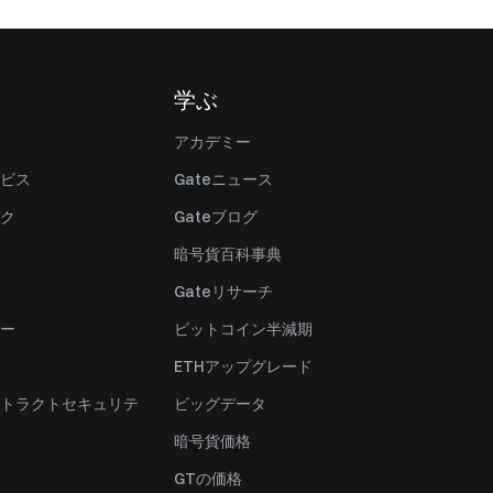
学ぶ
アカデミー
ビス
Gateニュース
ク
Gateブログ
暗号貨百科事典
Gateリサーチ
ー
ビットコイン半減期
ETHアップグレード
トラクトセキュリテ
ビッグデータ
暗号貨価格
）
GTの価格