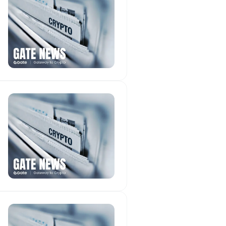
och氏、Foxは2029年まで現行契
氏は、NFLとの予備協議を受け、Fox
結ばないことを決めたと述べた。
、リーグと非常に綿密で実りある
9年シーズンの終了まで続く既存の
い