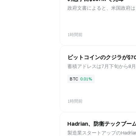
のか、それとも離脱するトレー
政府文書によると、米国政府はドバイの億
目の入金率、コホート維持曲線
に大型ヨット「Amadea」を1
は顧客補充型の成長問題に直面
は、ロシアのウクライナ侵攻後
ヒ、Suleiman Kerimov
1時間前
局が実施した。Hussain Sajwani
tionと提携しており、同氏はMar-
ドル規模のデータセンター投資を発表した。
ビットコインのクジラが$70K 
はいずれもコメント要請に応じ
米国政府、2022年にロシアのオ
蓄積アドレスは7月下旬から8月上
リガルヒに対する取り締まりの
ト群では過去最大級の流入を記録
BTC
0.01%
は、ロシアの
取引され、これらのアドレスの推
に発生しました。CryptoQua
的とした買い、または損益分岐
1時間前
とする動きを反映している可能
受け取る一方で定期的に売却し
に利用可能な供給量が減少する
Hadrian、防衛テックブ
期に強い需要があることを示し
実に判断することはできません。 
製造業スタートアップのHadr