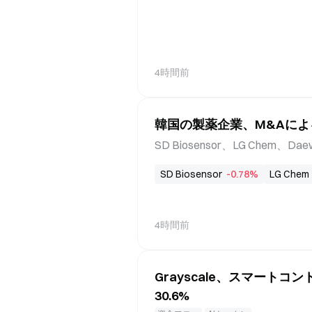
を受け取る この流入は7月下
約80億ドルとなった。これは
要があったことを示しています
る。このラウンドは、Baillie Gifford、
n Harbor Partners
軍の再工業化と製造能力の拡大
4時間前
ることを反映している。 Hadri
航空宇宙企業や政府機関向けに先進
この資金調達によって「従業員
韓国の製薬企業、M&Aによ
して率直に言えば、潜水艦、弾
課題に先手を打つために、大規模
SD Biosensor、LG Chem、Dae
フトウェアは、陸軍と海軍で使用さ
国の製薬・バイオ企業は、近年
SD Biosensor
-0.78%
LG Chem
いる。各社は新規事業や海外市
が、これらの子会社が損失を出
各社は買収先の事業を正常化す
4時間前
D Biosensor、Meridian
断子会社Meridianの財務再編
ウォンを提供し、先月には1,17
Grayscale、スマート
に参加した金融投資家が投資資
30.6%
け、SD Biosensorは3,081