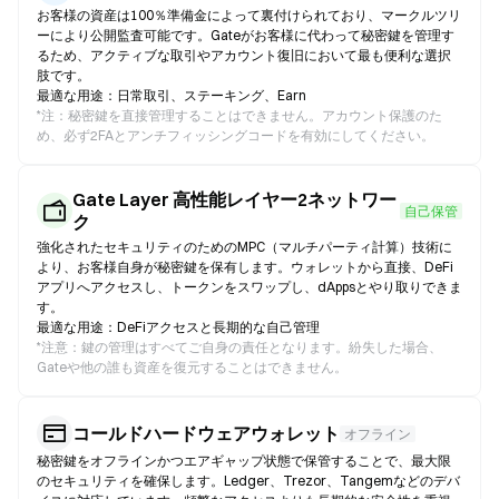
お客様の資産は100％準備金によって裏付けられており、マークルツリ
ーにより公開監査可能です。Gateがお客様に代わって秘密鍵を管理す
るため、アクティブな取引やアカウント復旧において最も便利な選択
肢です。
最適な用途：日常取引、ステーキング、Earn
*
注：秘密鍵を直接管理することはできません。アカウント保護のた
め、必ず2FAとアンチフィッシングコードを有効にしてください。
Gate Layer 高性能レイヤー2ネットワー
自己保管
ク
強化されたセキュリティのためのMPC（マルチパーティ計算）技術に
より、お客様自身が秘密鍵を保有します。ウォレットから直接、DeFi
アプリへアクセスし、トークンをスワップし、dAppsとやり取りできま
す。
最適な用途：DeFiアクセスと長期的な自己管理
*
注意：鍵の管理はすべてご自身の責任となります。紛失した場合、
Gateや他の誰も資産を復元することはできません。
コールドハードウェアウォレット
オフライン
秘密鍵をオフラインかつエアギャップ状態で保管することで、最大限
のセキュリティを確保します。Ledger、Trezor、Tangemなどのデバ