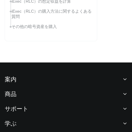
iExec（RLC）の想定収益を計算
iExec（RLC）の購入方法に関するよくある
質問
その他の暗号資産を購入
案内
当社について
商品
採用情報
P2P
サポート
ニュースルーム
交換 & ブロック取引
VIP特典
F1 Oracle Red Bull Racing 公式スポンサー
学ぶ
現物取引
機関向けサービス
利用規約