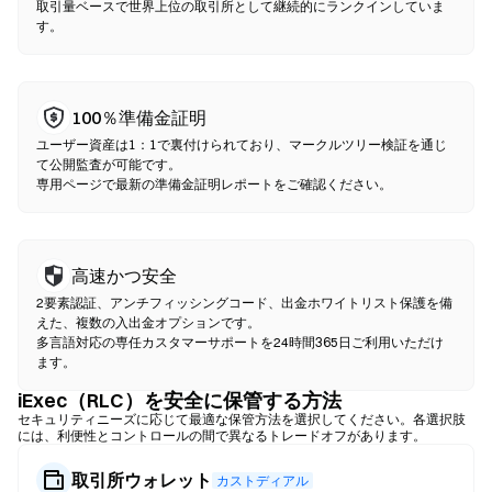
ください。ガス代が発生し、流動性の深さにより価格が中央集権
取引量ベースで世界上位の取引所として継続的にランクインしていま
す。
型市場と異なる場合がある点にご注意ください。ほとんどのDEX
活動は、Ethereum、BNB Chain、PolygonなどのEVM互換チェー
ン上で行われます。
100％準備金証明
ユーザー資産は1：1で裏付けられており、マークルツリー検証を通じ
て公開監査が可能です。
専用ページで最新の準備金証明レポートをご確認ください。
高速かつ安全
2要素認証、アンチフィッシングコード、出金ホワイトリスト保護を備
えた、複数の入出金オプションです。
多言語対応の専任カスタマーサポートを24時間365日ご利用いただけ
ます。
iExec（RLC）を安全に保管する方法
セキュリティニーズに応じて最適な保管方法を選択してください。各選択肢
には、利便性とコントロールの間で異なるトレードオフがあります。
取引所ウォレット
カストディアル