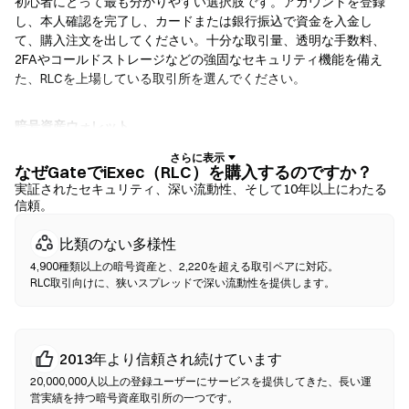
初心者にとって最も分かりやすい選択肢です。アカウントを登録
し、本人確認を完了し、カードまたは銀行振込で資金を入金し
て、購入注文を出してください。十分な取引量、透明な手数料、
2FAやコールドストレージなどの強固なセキュリティ機能を備え
た、RLCを上場している取引所を選んでください。
暗号資産ウォレット
自己保管を重視するユーザー向けです。ノンカストディアルウォ
レットでは、お客様自身が秘密鍵を保有し、ウォレットのインタ
なぜGateでiExec（RLC）を購入するのですか？
ーフェース内で直接トークンをスワップできます。一部のウォレ
実証されたセキュリティ、深い流動性、そして10年以上にわたる
信頼。
ットは法定通貨オンランプにも対応しており、取引所を経由せず
にクレジットカードでRLCを購入できます。いかなる取引でも、
比類のない多様性
確認前に必ずシードフレーズをバックアップし、コントラクトア
ドレスを確認してください。
4,900種類以上の暗号資産と、2,220を超える取引ペアに対応。
RLC取引向けに、狭いスプレッドで深い流動性を提供します。
分散型取引所（DEX）
仲介者なしでP2P取引を行います。DEXはスマートコントラクトを
使用してオンチェーンでスワップを実行するため、登録や本人確
2013年より信頼され続けています
認は不要です。互換性のあるウォレットを接続し、トークンペア
20,000,000人以上の登録ユーザーにサービスを提供してきた、長い運
を選択し、スリッページ許容値を設定して、スワップを確認して
営実績を持つ暗号資産取引所の一つです。