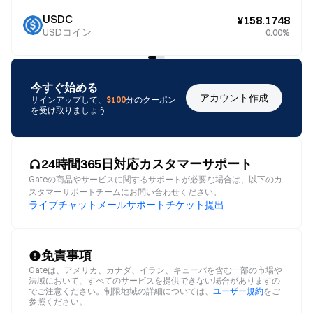
USDC
¥158.1748
USDコイン
0.00%
今すぐ始める
アカウント作成
サインアップして、
$100
分のクーポン
を受け取りましょう
24時間365日対応カスタマーサポート
Gateの商品やサービスに関するサポートが必要な場合は、以下のカ
スタマーサポートチームにお問い合わせください。
ライブチャット
メール
サポートチケット提出
免責事項
Gateは、アメリカ、カナダ、イラン、キューバを含む一部の市場や
法域において、すべてのサービスを提供できない場合がありますの
でご注意ください。制限地域の詳細については、
ユーザー規約
をご
参照ください。