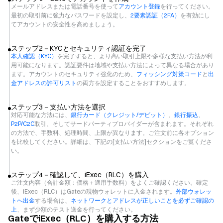
メールアドレスまたは電話番号を使って
アカウント登録
を行ってください。
最初の取引前に強力なパスワードを設定し、
2要素認証（2FA）
を有効にし
てアカウントの安全性を高めましょう。
ステップ2－KYCとセキュリティ認証を完了
本人確認（KYC）
を完了すると、より高い取引上限や多様な支払い方法が利
用可能になります。認証要件は地域や支払い方法によって異なる場合があり
ます。アカウントのセキュリティ強化のため、
フィッシング対策コード
と
出
金アドレスの許可リスト
の両方を設定することをおすすめします。
ステップ3－支払い方法を選択
対応可能な方法には、
銀行カード（クレジット/デビット）
、
銀行振込
、
P2P/C2C
取引、そしてサードパーティプロバイダーが含まれます。それぞれ
の方法で、手数料、処理時間、上限が異なります。ご注文前に各オプション
を比較してください。詳細は、下記の[支払い方法]セクションをご覧くださ
い。
ステップ4－確認して、iExec（RLC）を購入
ご注文内容（合計金額：価格＋適用手数料）をよくご確認ください。確定
後、iExec（RLC）はGateの現物ウォレットに入金されます。
外部ウォレッ
トへ出金
する場合は、
ネットワークとアドレスが正しいことを必ずご確認の
上
、まず少額のテスト送金を行ってください。
GateでiExec（RLC）を購入する方法