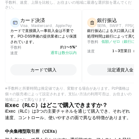
手数料、速度、上限を比較し、お住まいの地域に最適な選択肢を選んでくだ
さい。
カード決済
銀行振込
Visa、Mastercard、Apple Pay
SEPA、SWIFT、FPSな
カードで直接購入—事前入金は不要で
銀行振込による大口購入に最
す。PCI-DSS準拠の提供業者により保護
処理時間は銀行によって異な
低額／ゼロ（銀行によ
されています。
手数料
約1〜5%*
手数料
1～3営業日（
速度
通常は数分以内
速度
カードで購入
法定通貨入金
※手数料と所要時間は推定値であり、変動する場合があります。P2P価格は
個々の販売者によって設定されます。支払い方法の利用可否は、お住まいの
地域によって異なります。
iExec（RLC）はどこで購入できますか？
iExec（RLC）は3つの主要チャネルを通じて購入でき、それぞれ
速度、コントロール、使いやすさの面で異なる特徴があります。
中央集権型取引所（CEXs）