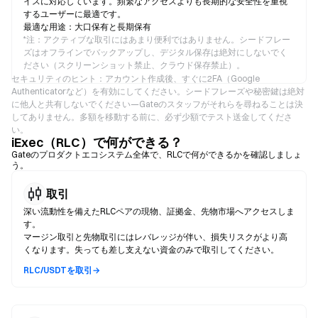
イスに対応しています。頻繁なアクセスよりも長期的な安全性を重視
するユーザーに最適です。
最適な用途：大口保有と長期保有
*
注：アクティブな取引にはあまり便利ではありません。シードフレー
ズはオフラインでバックアップし、デジタル保存は絶対にしないでく
ださい（スクリーンショット禁止、クラウド保存禁止）。
セキュリティのヒント：アカウント作成後、すぐに2FA（Google
Authenticatorなど）を有効にしてください。シードフレーズや秘密鍵は絶対
に他人と共有しないでください—Gateのスタッフがそれらを尋ねることは決
してありません。多額を移動する前に、必ず少額でテスト送金してくださ
い。
iExec（RLC）で何ができる？
Gateのプロダクトエコシステム全体で、RLCで何ができるかを確認しましょ
う。
取引
深い流動性を備えたRLCペアの現物、証拠金、先物市場へアクセスしま
す。
マージン取引と先物取引にはレバレッジが伴い、損失リスクがより高
くなります。失っても差し支えない資金のみで取引してください。
RLC/USDTを取引→