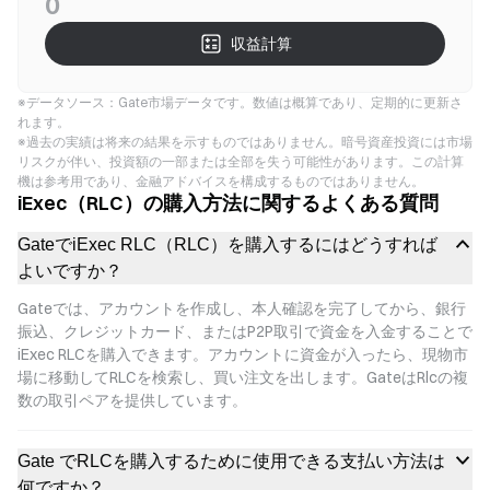
0
収益計算
※データソース：Gate市場データです。数値は概算であり、定期的に更新さ
れます。
※過去の実績は将来の結果を示すものではありません。暗号資産投資には市場
リスクが伴い、投資額の一部または全部を失う可能性があります。この計算
機は参考用であり、金融アドバイスを構成するものではありません。
iExec（RLC）の購入方法に関するよくある質問
GateでiExec RLC（RLC）を購入するにはどうすれば
よいですか？
Gateでは、アカウントを作成し、本人確認を完了してから、銀行
振込、クレジットカード、またはP2P取引で資金を入金することで
iExec RLCを購入できます。アカウントに資金が入ったら、現物市
場に移動してRLCを検索し、買い注文を出します。GateはRlcの複
数の取引ペアを提供しています。
Gate でRLCを購入するために使用できる支払い方法は
何ですか？