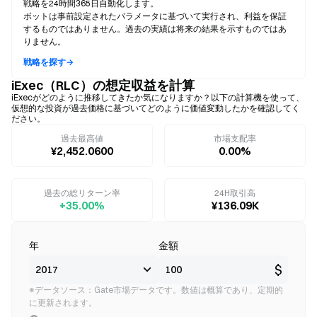
戦略を24時間365日自動化します。
ボットは事前設定されたパラメータに基づいて実行され、利益を保証
するものではありません。過去の実績は将来の結果を示すものではあ
りません。
戦略を探す→
iExec（RLC）の想定収益を計算
iExecがどのように推移してきたか気になりますか？以下の計算機を使って、
仮想的な投資が過去価格に基づいてどのように価値変動したかを確認してく
ださい。
過去最高値
市場支配率
¥2,452.0600
0.00%
過去の総リターン率
24H取引高
+35.00%
¥136.09K
年
金額
$
※データソース：Gate市場データです。数値は概算であり、定期的
に更新されます。