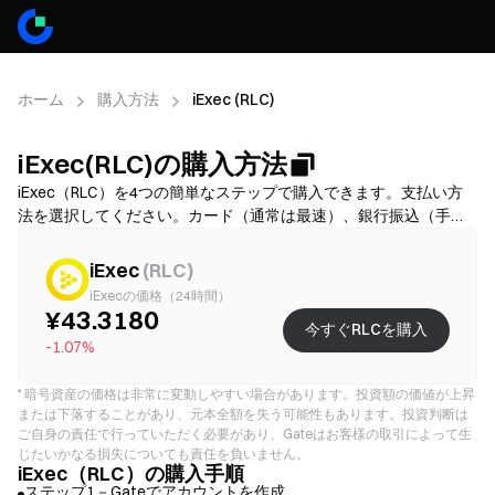
ホーム
購入方法
iExec (RLC)
iExec(RLC)の購入方法
iExec（RLC）を4つの簡単なステップで購入できます。支払い方
法を選択してください。カード（通常は最速）、銀行振込（手数
料が低いことが多いですが、時間がかかる場合があります）、ま
たはP2P/C2C（選択肢は多いですが、詐欺リスクが高いです）か
iExec
(
RLC
)
ら選び、その後、総コスト（提供業者手数料＋スプレッド）を確
iExecの価格（24時間）
認し、必要に応じてKYCを完了し、2FAでアカウントを保護してく
¥43.3180
今すぐRLCを購入
ださい。利用可能性、上限、手数料、処理時間は地域と提供業者
-1.07%
により異なります。
*
暗号資産の価格は非常に変動しやすい場合があります。投資額の価値が上昇
または下落することがあり、元本全額を失う可能性もあります。投資判断は
ご自身の責任で行っていただく必要があり、Gateはお客様の取引によって生
じたいかなる損失についても責任を負いません。
iExec（RLC）の購入手順
ステップ1－Gateでアカウントを作成