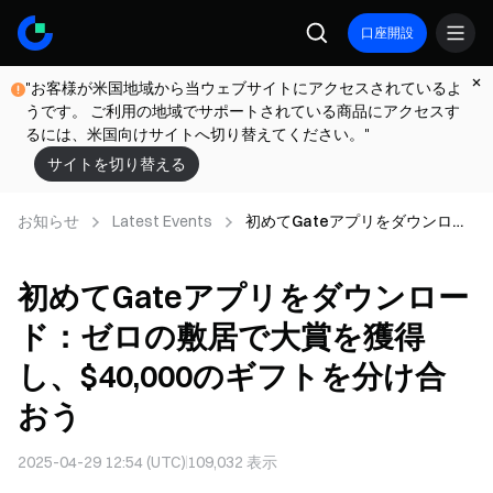
口座開設
"お客様が米国地域から当ウェブサイトにアクセスされているよ
うです。 ご利用の地域でサポートされている商品にアクセスす
るには、米国向けサイトへ切り替えてください。"
サイトを切り替える
お知らせ
Latest Events
初めてGateアプリをダウンロー
ド：ゼロの敷居で大賞を獲得
し、$40,000のギフトを分け合お
初めてGateアプリをダウンロー
う
ド：ゼロの敷居で大賞を獲得
し、$40,000のギフトを分け合
おう
2025-04-29 12:54 (UTC)
109,032
表示