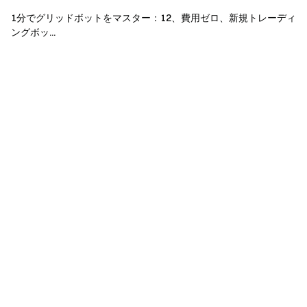
ユーザーがGateで他の活動に同時に参加する場合、
1分でグリッドボットをマスター：12、費用ゼロ、新規トレーディ
1つの活動からのみ報酬を受け取ることができます。
ングボッ...
重複アカウントの使用や取引量のインフレ、偽アカ
ウントの大量登録、自己取引、注文マッチングなどの
不正行為は厳しく禁止されています。サブアカウント
とマスターアカウントを持つ1人のユーザー、及び同
じ身元情報を持つ複数のアカウントは同一のユーザー
と見なされ、サブアカウントの取引量はマスターアカ
ウントの取引量にはカウントされません。サブアカウ
ントはこのイベントに参加する資格がありません。
翻訳版と原文の間に不一致が生じた場合、英語版が
優先されます。
Gateは最終的な説明に関するすべての権利を留保し
ます。
このイベントはApple Inc.とは提携していません。
英国およびその他の制限地域のユーザーは、サービ