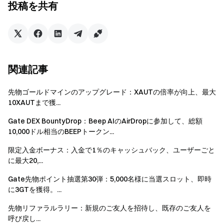
投稿を共有
プリを獲得するチャンスが高くなります。報酬は各イ
ベント終了後14営業日以内に発行されます。ユーザー
は報酬を受け取る資格を得るために、イベントが終了
する前に身元確認を完了する必要があります。
取引量 = 購入量 + 売却量。イベントアプリでの総取
関連記事
引量 = 現物取引量 + 先物取引量 * 40% + プレマーケッ
ト取引量 + イノベーションゾーン取引量。
先物ゴールドマインのアップグレード：XAUTの倍率が向上、最大
10XAUTまで獲...
各イベントの総報酬は$40,000であり、そのうち福祉
1の報酬は
リベート券
（30日間有効、リベート比率
Gate DEX BountyDrop：Beep AIのAirDropに参加して、総額
10,000ドル相当のBEEPトークン...
20%）；福祉2の報酬は
先物バウチャー
(5日間有効)。
報酬はイベント終了後14営業日以内に配布されます。
限定入金ボーナス：入金で1％のキャッシュバック、ユーザーごと
に最大20,...
マーケットメーカー、法人および機関アカウント、
アフィリエイト/エージェントアカウントおよびサブア
Gate先物ポイント抽選第30弾：5,000名様に当選スロット、即時
フィリエイト/サブエージェントアカウント、パートナ
に3GTを獲得。...
ーアカウントおよびサブパートナーアカウントは、こ
先物リファラルラリー：新規のご友人を招待し、既存のご友人を
のイベントに参加する資格がありません。
呼び戻し...