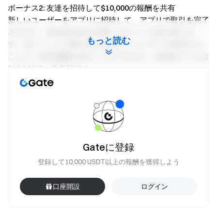
ボーナス2: 友達を招待して$10,000の報酬を共有
新しいユーザーをアプリに招待して、アプリで取引を完了
させると、招待者は$2の先物バウチャーを受け取りま
もっと読む
す。各イベントで最大50人の新しいユーザーを招待する
ことで、招待報酬を得ることができます。総賞金プールは
$10,000で、先着順です。
友達を招待する方法:
コピーするあなたの
紹介リンク
友達
と共有して招待する
注意：
すべての参加者は「今すぐ登録」ボタンをクリック
Gateに登録
して報酬を受け取るために登録する必要があります。
登録して10,000 USDT以上の報酬を獲得しよう
このイベントは2025年4月29日午後10時（UTC）に
開始されます。各イベントは15日間続きます。各イベ
口座開設
ログイン
ントの後には新しいイベントが自動的に開始されま
す。イベントは15日間の統計データに基づいて報酬が
授与されます。イベント中に取引が多いほど、グラン