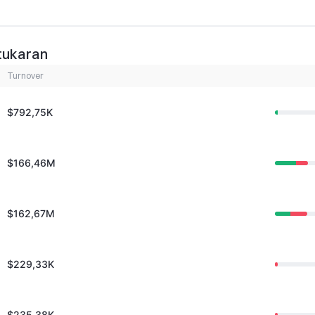
rtukaran
Turnover
$792,75K
$166,46M
$162,67M
$229,33K
$235,38K