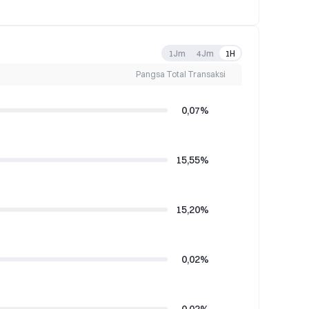
1Jm
4Jm
1H
Pangsa Total Transaksi
0,07%
15,55%
15,20%
0,02%