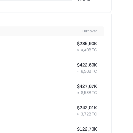
0,02%
0,03%
Turnover
0,02%
$285,90K
≈ 4,40BTC
0,63%
$422,69K
≈ 6,50BTC
0,03%
$427,67K
≈ 6,58BTC
1,92%
$242,01K
≈ 3,72BTC
0,34%
$122,73K