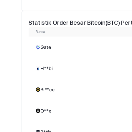
Statistik Order Besar Bitcoin(BTC) Pe
Bursa
Gate
H**bi
Bi**ce
O**x