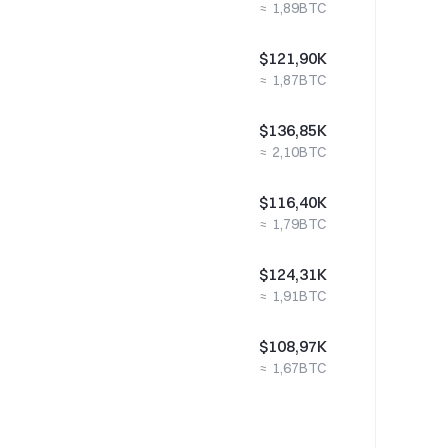
≈ 1,89BTC
0,08%
$121,90K
≈ 1,87BTC
0,02%
$136,85K
≈ 2,10BTC
0,07%
$116,40K
≈ 1,79BTC
59,88%
$124,31K
≈ 1,91BTC
0,05%
$108,97K
≈ 1,67BTC
6,05%