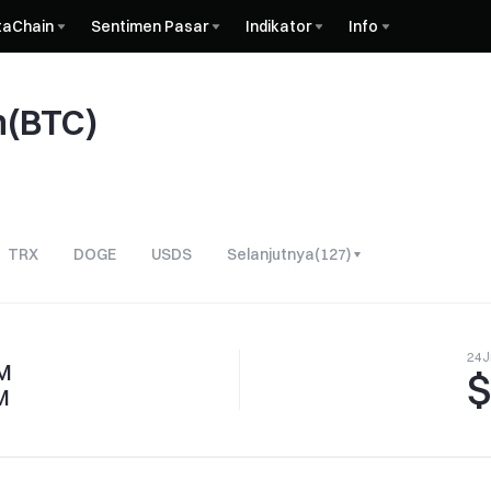
taChain
Sentimen Pasar
Indikator
Info
n(BTC)
TRX
DOGE
USDS
Selanjutnya
(
127
)
24J
M
$
M