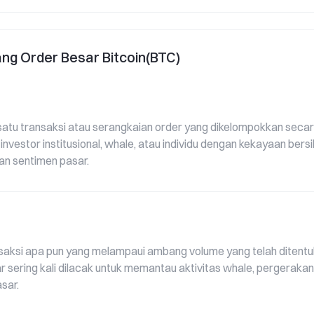
$1,07B
ang Order Besar Bitcoin(BTC)
tu transaksi atau serangkaian order yang dikelompokkan secar
 investor institusional, whale, atau individu dengan kekayaan bersi
n sentimen pasar.
si apa pun yang melampaui ambang volume yang telah ditentuka
ring kali dilacak untuk memantau aktivitas whale, pergerakan ins
sar.