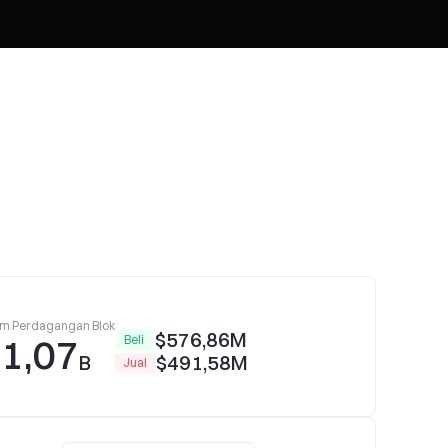
m Perdagangan Blok
$576,86M
1,07
Beli
B
$491,58M
Jual