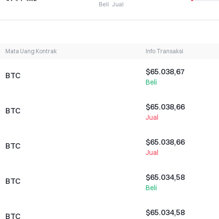
Beli
Jual
$352,86K
Mata Uang Kontrak
Info Transaksi
$184,46K
$65.038,67
BTC
Beli
$6,71M
$65.038,66
BTC
Jual
$297,77K
$65.038,66
BTC
Jual
$20,65M
$65.034,58
BTC
Beli
$3,62M
$65.034,58
BTC