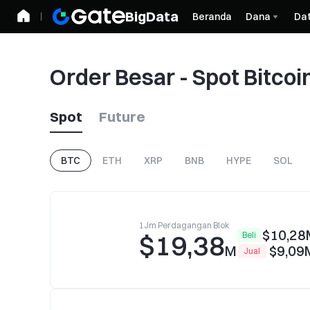
BigData
Beranda
Dana
Da
Order Besar - Spot Bitcoi
Spot
Future
BTC
ETH
XRP
BNB
HYPE
SOL
1Jm Perdagangan Blok
$10,28
$19,38
Beli
M
$9,09
Jual