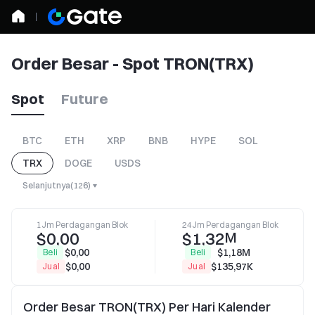
Order Besar - Spot TRON(TRX)
Spot
Future
BTC
ETH
XRP
BNB
HYPE
SOL
TRX
DOGE
USDS
Selanjutnya
(
126
)
1Jm Perdagangan Blok
24Jm Perdagangan Blok
$0,00
$1,32
M
$0,00
$1,18M
Beli
Beli
$0,00
$135,97K
Jual
Jual
Order Besar TRON(TRX) Per Hari Kalender