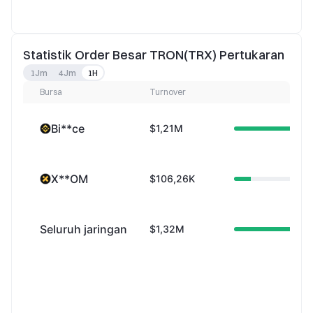
Statistik Order Besar TRON(TRX) Pertukaran
1Jm
4Jm
1H
Bursa
Turnover
Bi**ce
$1,21M
X**OM
$106,26K
Seluruh jaringan
$1,32M