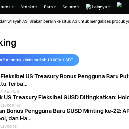
tures
Stocks
Earn
Square
Lainnya
ri wilayah AS. Silakan beralih ke situs AS untuk mengakses produk y
king
aftar untuk klaim hadiah 10.000+ USDT
Fleksibel US Treasury Bonus Pengguna Baru Put
tu Terba...
2026
2.879
k US Treasury Fleksibel GUSD Ditingkatkan: Hol
2026
16.483
an Bonus Pengguna Baru GUSD Minting ke-22: A
l, dan Ha...
2026
5.724