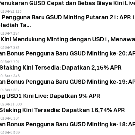
 Penukaran GUSD Cepat dan Bebas Biaya Kini Liv
2026
92.125
 Pengguna Baru GSUD Minting Putaran 21: APR
Hadiah Ta...
2026
7.234
Kini Mendukung Minting dengan USD1, Menawa
2026
7.387
an Bonus Pengguna Baru GSUD Minting ke-20: 
2026
7.707
Staking Kini Tersedia: Dapatkan 2,15% APR
2026
7.346
an Bonus Pengguna Baru GUSD Minting ke-19: A
2026
7.337
ng USD1 Kini Live: Dapatkan 9% APR
2026
11.600
Staking Kini Tersedia: Dapatkan 16,74% APR
2026
6.164
an Bonus Pengguna Baru GUSD Minting ke-18: A
2026
6.569