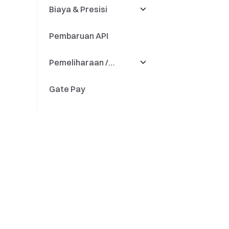
Biaya & Presisi
Lainnya
Pembaruan API
Biaya
Pemeliharaan /
Presisi
Pembaruan
Gate Pay
Setoran & Penarikan
Gate Card
Penggantian Nama
Token
Lainnya
Peningkatan Mesin
Perdagangan
Perdagangkan Kripto Di
Tentang
Pembaruan
Mana Saja Kapan Saja
Tentang Kami
Karier
Ruang berita