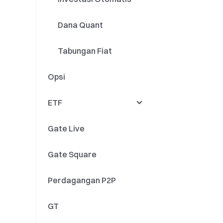
Dana Quant
Tabungan Fiat
Opsi
ETF
Gate Live
Listing Baru
Gate Square
Delisting
Perdagangan P2P
Konsolidasi Aset ETF
GT
Acara ETF