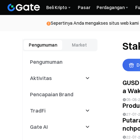
Beli Kripto
Pasar
Perdagangan
Fu
Sepertinya Anda mengakses situs web kami da
Sta
Pengumuman
Market
Pengumuman
D
Aktivitas
GUSD 
a Wak
Pencapaian Brand
Latest Events
05-08-
Produ
TradFi
Kompetisi
27-07-
Perdagangan
Putar
Gate AI
Acara Copy Trading
CFD
nchpoo
22-07-