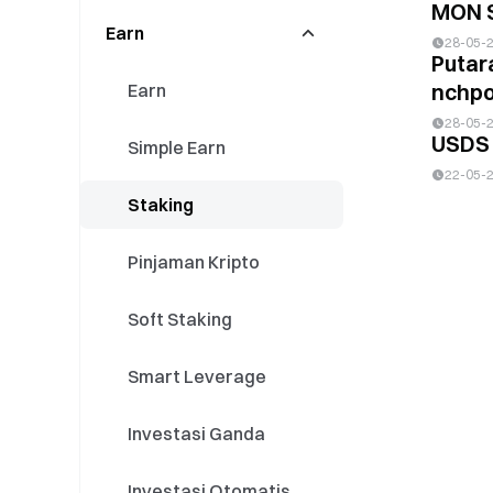
MON S
Earn
Listing Perps
Konversi
Perdagangan /
28-05-
Market Making
Putar
nchpoo
Event Perps
Pusat Peminjaman
Earn
28-05-
USDS 
Gate Fun
Simple Earn
22-05-
Meme Go
Staking
Gate Layer
Pinjaman Kripto
Soft Staking
Smart Leverage
Investasi Ganda
Investasi Otomatis