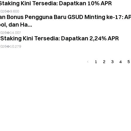
taking Kini Tersedia: Dapatkan 10% APR
2026
9.600
an Bonus Pengguna Baru GSUD Minting ke-17: A
l, dan Ha...
2026
14.007
Staking Kini Tersedia: Dapatkan 2,24% APR
2026
10.279
1
2
3
4
5