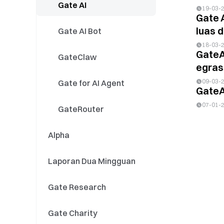
Event GT
Stocks
Gate AI
19-03-
Gate 
luas d
Spot / Futures
Stock Split / Reverse
Gate AI Bot
Split
18-03-
GateA
Event Contracts
Distribusi Dividen
GateClaw
egrasi
Saham
09-03-
Pembaruan Produk
Gate for AI Agent
GateA
Saham
07-01-
Kampanye Saham
GateRouter
Alpha
Laporan Dua Mingguan
Gate Research
Gate Charity