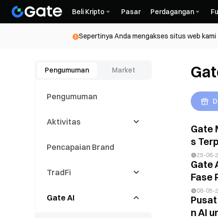
Beli Kripto
Pasar
Perdagangan
Fu
Sepertinya Anda mengakses situs web kami da
Gat
Pengumuman
Market
Pengumuman
D
Aktivitas
Gate 
s Terp
Pencapaian Brand
Latest Events
25-06-
Gate 
TradFi
Kompetisi
Fase 
Perdagangan
08-05-
Gate AI
Acara Copy Trading
CFD
Pusat
n AI u