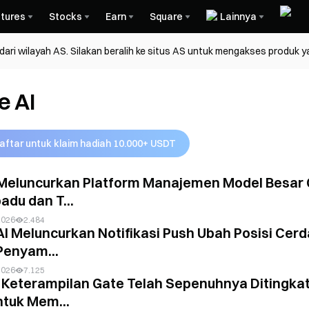
tures
Stocks
Earn
Square
Lainnya
ri wilayah AS. Silakan beralih ke situs AS untuk mengakses produk y
e AI
aftar untuk klaim hadiah 10.000+ USDT
Meluncurkan Platform Manajemen Model Besar G
adu dan T...
2026
2.484
AI Meluncurkan Notifikasi Push Ubah Posisi Ce
Penyam...
2026
7.125
 Keterampilan Gate Telah Sepenuhnya Ditingka
ntuk Mem...