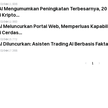
2026
11.936
AI Mengumumkan Peningkatan Terbesarnya, 20 F
i Kripto...
2026
12.993
I Meluncurkan Portal Web, Memperluas Kapabili
 Cerdas...
2026
15.772
l Diluncurkan: Asisten Trading AI Berbasis Fakta
2026
17.388
1