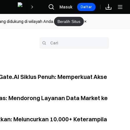
Hadiah
Masuk
Daftar
ang didukung di wilayah Anda.
Beralih Situs
ate.AI Siklus Penuh: Memperkuat Akse
rdas: Mendorong Layanan Data Market ke
tkan: Meluncurkan 10.000+ Keterampila