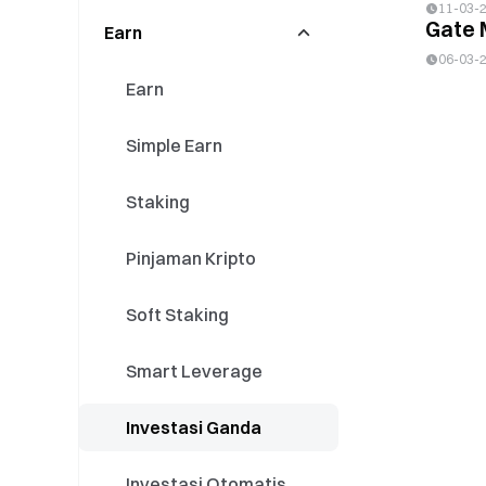
11-03-
Gate 
Earn
Listing Perps
Konversi
Perdagangan /
Market Making
06-03-
Event Perps
Pusat Peminjaman
Earn
Gate Fun
Simple Earn
Meme Go
Staking
Gate Layer
Pinjaman Kripto
Soft Staking
Smart Leverage
Investasi Ganda
Investasi Otomatis