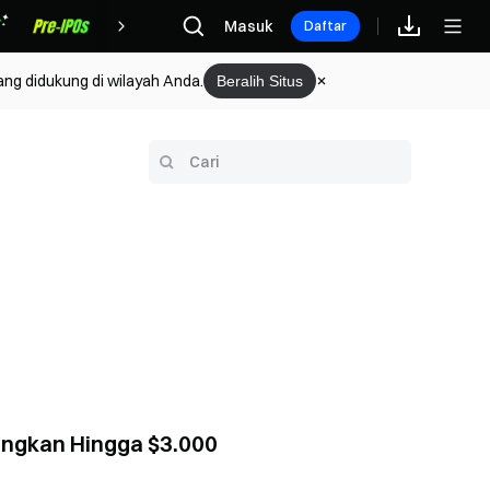
Hadiah
Masuk
Daftar
ang didukung di wilayah Anda.
Beralih Situs
angkan Hingga $3.000