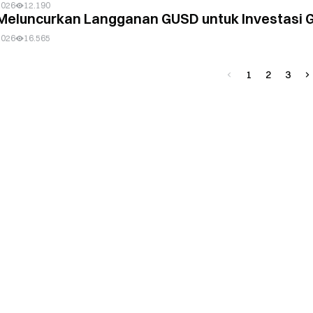
2026
12.190
Meluncurkan Langganan GUSD untuk Investasi 
2026
16.565
1
2
3