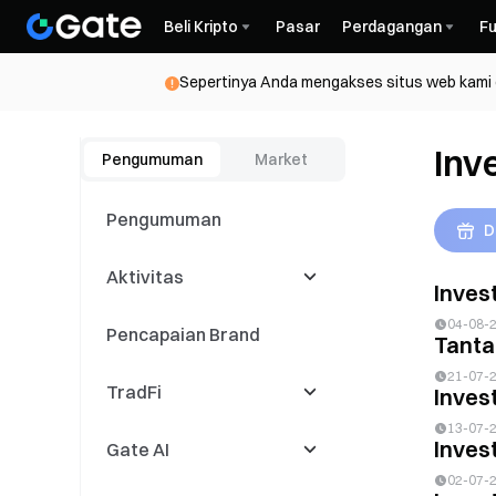
Beli Kripto
Pasar
Perdagangan
Fu
Sepertinya Anda mengakses situs web kami da
Inv
Pengumuman
Market
Pengumuman
D
Aktivitas
Inves
04-08-
Pencapaian Brand
Latest Events
Tanta
21-07-
TradFi
Kompetisi
Inves
Perdagangan
13-07-
Inves
Gate AI
Acara Copy Trading
CFD
02-07-