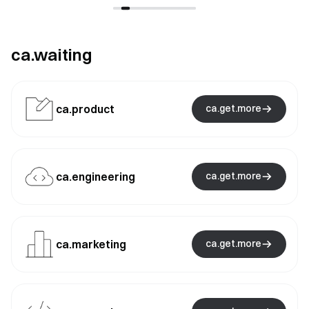
ca.waiting
ca.product
ca.get.more
ca.engineering
ca.get.more
ca.marketing
ca.get.more