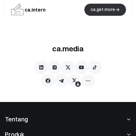
ca.intern
ca.get.more
ca.media
Tentang
Tentang Kami
Produk