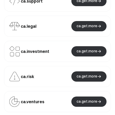
ca.support
ca.get.more
ca.legal
ca.get.more
ca.investment
ca.get.more
ca.risk
ca.get.more
ca.ventures
ca.get.more