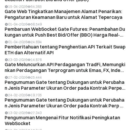
15-04-2026
54.385
Gate Web Tingkatkan Manajemen Alamat Penarikan:
Pengaturan Keamanan Baru untuk Alamat Tepercaya
01-04-2026
56.549
Pembaruan WebSocket Gate Futures: Penambahan Du
kungan untuk Push Best Bid/Offer (BBO) Harga Real-Ti
m...
01-04-2026
24.694
Pemberitahuan tentang Penghentian API Terkait Swap
ETH dan Alternatif API
23-03-2026
14.878
Gate Meluncurkan API Perdagangan TradFi, Memungki
nkan Perdagangan Terprogram untuk Emas, FX, Indek
s,...
27-02-2026
25.444
Pengumuman Gate tentang Dukungan untuk Perubaha
n Jenis Parameter Ukuran Order pada Kontrak Perpet
ual...
24-02-2026
19.705
Pengumuman Gate tentang Dukungan untuk Perubaha
n Jenis Parameter Ukuran Order pada Kontrak Perp U
SDT
13-02-2026
27.343
Pengumuman Mengenai Fitur Notifikasi Peningkatan
WebSocket