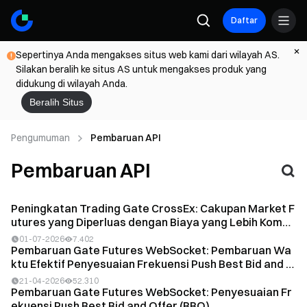
Daftar
Sepertinya Anda mengakses situs web kami dari wilayah AS.
Silakan beralih ke situs AS untuk mengakses produk yang
didukung di wilayah Anda.
Beralih Situs
Pengumuman
Pembaruan API
Pembaruan API
Peningkatan Trading Gate CrossEx: Cakupan Market F
utures yang Diperluas dengan Biaya yang Lebih Kom
p...
01-07-2026
7.402
Pembaruan Gate Futures WebSocket: Pembaruan Wa
ktu Efektif Penyesuaian Frekuensi Push Best Bid and O
f...
21-04-2026
52.310
Pembaruan Gate Futures WebSocket: Penyesuaian Fr
ekuensi Push Best Bid and Offer (BBO)