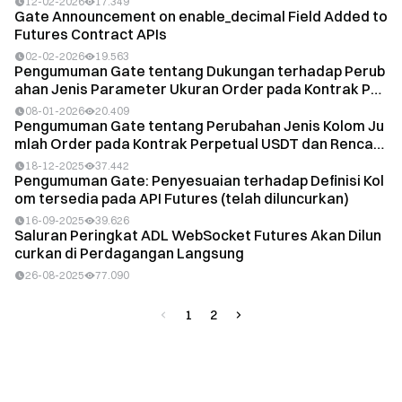
12-02-2026
17.349
Gate Announcement on enable_decimal Field Added to
Futures Contract APIs
02-02-2026
19.563
Pengumuman Gate tentang Dukungan terhadap Perub
ahan Jenis Parameter Ukuran Order pada Kontrak Per
p U...
08-01-2026
20.409
Pengumuman Gate tentang Perubahan Jenis Kolom Ju
mlah Order pada Kontrak Perpetual USDT dan Rencan
a P...
18-12-2025
37.442
Pengumuman Gate: Penyesuaian terhadap Definisi Kol
om tersedia pada API Futures (telah diluncurkan)
16-09-2025
39.626
Saluran Peringkat ADL WebSocket Futures Akan Dilun
curkan di Perdagangan Langsung
26-08-2025
77.090
1
2