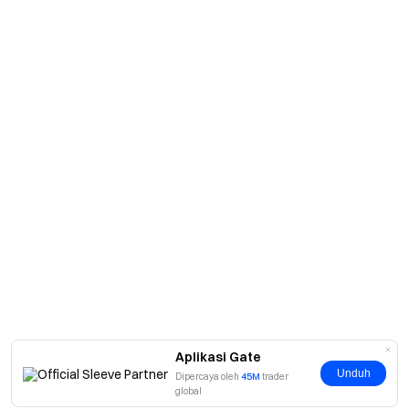
Aplikasi Gate
Unduh
Dipercaya oleh
45M
trader
global